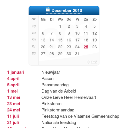
December 2010
Nr.
Ma
Di
Wo
Do
Vr
Za
Zo
1
2
3
4
5
48
6
7
8
9
10
11
12
49
13
14
15
16
17
18
19
50
20
21
22
23
24
25
26
51
27
28
29
30
31
52
1 januari
Nieuwjaar
4 april
Pasen
5 april
Paasmaandag
1 mei
Dag van de Arbeid
13 mei
Onze Lieve Heer Hemelvaart
23 mei
Pinksteren
24 mei
Pinkstermaandag
11 juli
Feestdag van de Vlaamse Gemeenschap
21 juli
Nationale feestdag