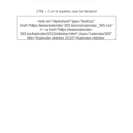
CTRL + C om te kopiëren naar het klembord