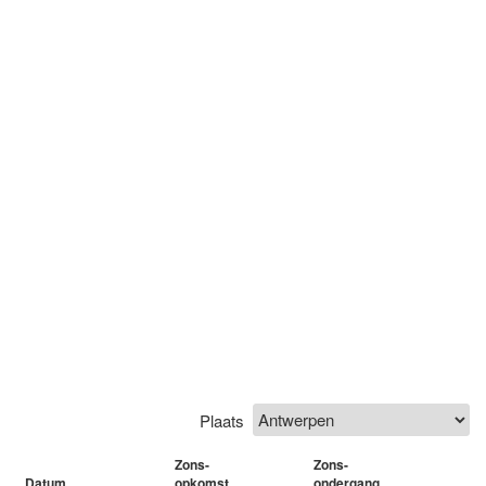
Plaats
Zons-
Zons-
Datum
opkomst
ondergang