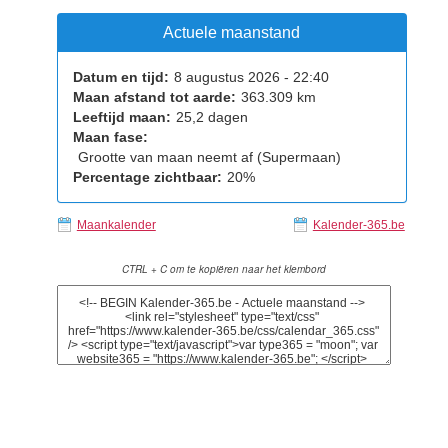
Actuele maanstand
Datum en tijd:
8 augustus 2026 - 22:40
Maan afstand tot aarde:
363.309 km
Leeftijd maan:
25,2 dagen
Maan fase:
Grootte van maan neemt af (Supermaan)
Percentage zichtbaar:
20%
Maankalender
Kalender-365.be
CTRL + C om te kopiëren naar het klembord