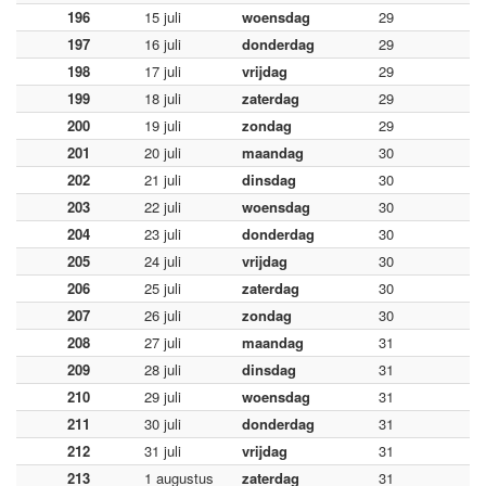
196
15 juli
woensdag
29
197
16 juli
donderdag
29
198
17 juli
vrijdag
29
199
18 juli
zaterdag
29
200
19 juli
zondag
29
201
20 juli
maandag
30
202
21 juli
dinsdag
30
203
22 juli
woensdag
30
204
23 juli
donderdag
30
205
24 juli
vrijdag
30
206
25 juli
zaterdag
30
207
26 juli
zondag
30
208
27 juli
maandag
31
209
28 juli
dinsdag
31
210
29 juli
woensdag
31
211
30 juli
donderdag
31
212
31 juli
vrijdag
31
213
1 augustus
zaterdag
31