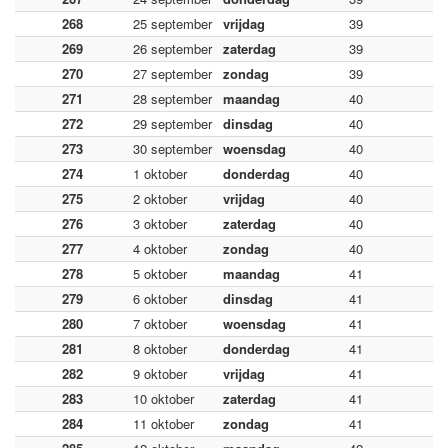
268
25 september
vrijdag
39
269
26 september
zaterdag
39
270
27 september
zondag
39
271
28 september
maandag
40
272
29 september
dinsdag
40
273
30 september
woensdag
40
274
1 oktober
donderdag
40
275
2 oktober
vrijdag
40
276
3 oktober
zaterdag
40
277
4 oktober
zondag
40
278
5 oktober
maandag
41
279
6 oktober
dinsdag
41
280
7 oktober
woensdag
41
281
8 oktober
donderdag
41
282
9 oktober
vrijdag
41
283
10 oktober
zaterdag
41
284
11 oktober
zondag
41