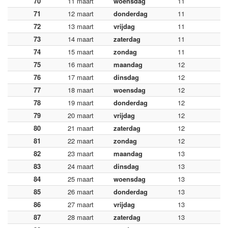
70
11 maart
woensdag
11
71
12 maart
donderdag
11
72
13 maart
vrijdag
11
73
14 maart
zaterdag
11
74
15 maart
zondag
11
75
16 maart
maandag
12
76
17 maart
dinsdag
12
77
18 maart
woensdag
12
78
19 maart
donderdag
12
79
20 maart
vrijdag
12
80
21 maart
zaterdag
12
81
22 maart
zondag
12
82
23 maart
maandag
13
83
24 maart
dinsdag
13
84
25 maart
woensdag
13
85
26 maart
donderdag
13
86
27 maart
vrijdag
13
87
28 maart
zaterdag
13