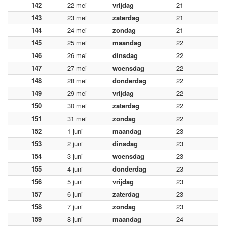
142
22 mei
vrijdag
21
143
23 mei
zaterdag
21
144
24 mei
zondag
21
145
25 mei
maandag
22
146
26 mei
dinsdag
22
147
27 mei
woensdag
22
148
28 mei
donderdag
22
149
29 mei
vrijdag
22
150
30 mei
zaterdag
22
151
31 mei
zondag
22
152
1 juni
maandag
23
153
2 juni
dinsdag
23
154
3 juni
woensdag
23
155
4 juni
donderdag
23
156
5 juni
vrijdag
23
157
6 juni
zaterdag
23
158
7 juni
zondag
23
159
8 juni
maandag
24