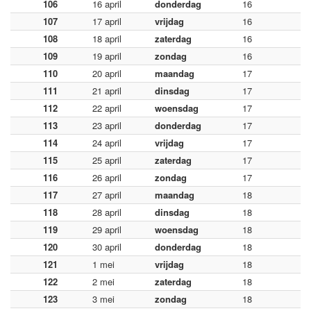
106
16 april
donderdag
16
107
17 april
vrijdag
16
108
18 april
zaterdag
16
109
19 april
zondag
16
110
20 april
maandag
17
111
21 april
dinsdag
17
112
22 april
woensdag
17
113
23 april
donderdag
17
114
24 april
vrijdag
17
115
25 april
zaterdag
17
116
26 april
zondag
17
117
27 april
maandag
18
118
28 april
dinsdag
18
119
29 april
woensdag
18
120
30 april
donderdag
18
121
1 mei
vrijdag
18
122
2 mei
zaterdag
18
123
3 mei
zondag
18