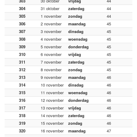
303
30 oktober
vrijdag
44
304
31 oktober
zaterdag
44
305
1 november
zondag
44
306
2 november
maandag
45
307
3 november
dinsdag
45
308
4 november
woensdag
45
309
5 november
donderdag
45
310
6 november
vrijdag
45
311
7 november
zaterdag
45
312
8 november
zondag
45
313
9 november
maandag
46
314
10 november
dinsdag
46
315
11 november
woensdag
46
316
12 november
donderdag
46
317
13 november
vrijdag
46
318
14 november
zaterdag
46
319
15 november
zondag
46
320
16 november
maandag
47