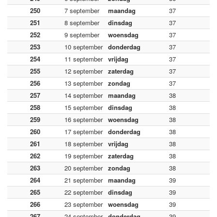
250
7 september
maandag
37
251
8 september
dinsdag
37
252
9 september
woensdag
37
253
10 september
donderdag
37
254
11 september
vrijdag
37
255
12 september
zaterdag
37
256
13 september
zondag
37
257
14 september
maandag
38
258
15 september
dinsdag
38
259
16 september
woensdag
38
260
17 september
donderdag
38
261
18 september
vrijdag
38
262
19 september
zaterdag
38
263
20 september
zondag
38
264
21 september
maandag
39
265
22 september
dinsdag
39
266
23 september
woensdag
39
267
24 september
donderdag
39