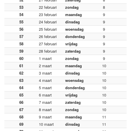
53
22 februari
zondag
8
54
23 februari
maandag
9
55
24 februari
dinsdag
9
56
25 februari
woensdag
9
57
26 februari
donderdag
9
58
27 februari
vrijdag
9
59
28 februari
zaterdag
9
60
1 maart
zondag
9
61
2 maart
maandag
10
62
3 maart
dinsdag
10
63
4 maart
woensdag
10
64
5 maart
donderdag
10
65
6 maart
vrijdag
10
66
7 maart
zaterdag
10
67
8 maart
zondag
10
68
9 maart
maandag
11
69
10 maart
dinsdag
11