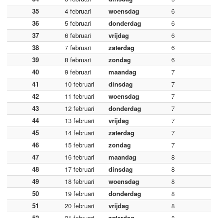
35
4 februari
woensdag
6
36
5 februari
donderdag
6
37
6 februari
vrijdag
6
38
7 februari
zaterdag
6
39
8 februari
zondag
6
40
9 februari
maandag
7
41
10 februari
dinsdag
7
42
11 februari
woensdag
7
43
12 februari
donderdag
7
44
13 februari
vrijdag
7
45
14 februari
zaterdag
7
46
15 februari
zondag
7
47
16 februari
maandag
8
48
17 februari
dinsdag
8
49
18 februari
woensdag
8
50
19 februari
donderdag
8
51
20 februari
vrijdag
8
52
21 februari
zaterdag
8