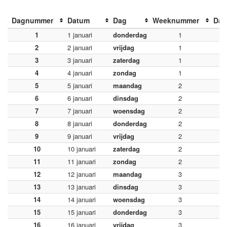
Dagnummer
Datum
Dag
Weeknummer
Dag
1
1 januari
donderdag
1
2
2 januari
vrijdag
1
3
3 januari
zaterdag
1
4
4 januari
zondag
1
5
5 januari
maandag
2
6
6 januari
dinsdag
2
7
7 januari
woensdag
2
8
8 januari
donderdag
2
9
9 januari
vrijdag
2
10
10 januari
zaterdag
2
11
11 januari
zondag
2
12
12 januari
maandag
3
13
13 januari
dinsdag
3
14
14 januari
woensdag
3
15
15 januari
donderdag
3
16
16 januari
vrijdag
3