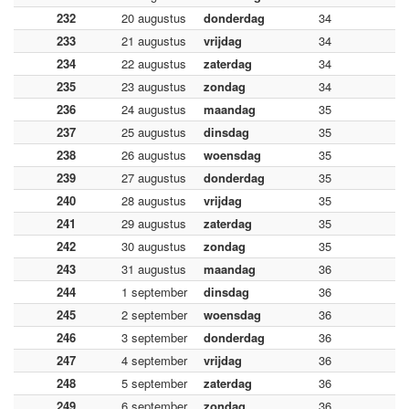
232
20 augustus
donderdag
34
233
21 augustus
vrijdag
34
234
22 augustus
zaterdag
34
235
23 augustus
zondag
34
236
24 augustus
maandag
35
237
25 augustus
dinsdag
35
238
26 augustus
woensdag
35
239
27 augustus
donderdag
35
240
28 augustus
vrijdag
35
241
29 augustus
zaterdag
35
242
30 augustus
zondag
35
243
31 augustus
maandag
36
244
1 september
dinsdag
36
245
2 september
woensdag
36
246
3 september
donderdag
36
247
4 september
vrijdag
36
248
5 september
zaterdag
36
249
6 september
zondag
36