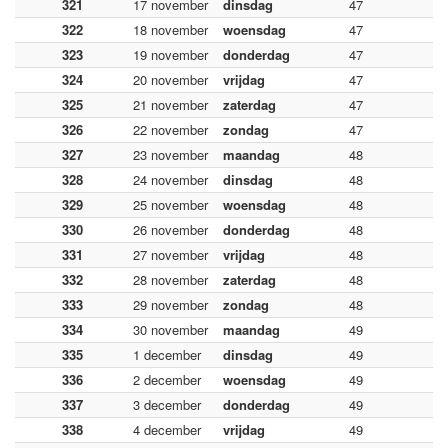
321
17 november
dinsdag
47
322
18 november
woensdag
47
323
19 november
donderdag
47
324
20 november
vrijdag
47
325
21 november
zaterdag
47
326
22 november
zondag
47
327
23 november
maandag
48
328
24 november
dinsdag
48
329
25 november
woensdag
48
330
26 november
donderdag
48
331
27 november
vrijdag
48
332
28 november
zaterdag
48
333
29 november
zondag
48
334
30 november
maandag
49
335
1 december
dinsdag
49
336
2 december
woensdag
49
337
3 december
donderdag
49
338
4 december
vrijdag
49