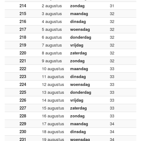
214
2 augustus
zondag
31
215
3 augustus
maandag
32
216
4 augustus
dinsdag
32
217
5 augustus
woensdag
32
218
6 augustus
donderdag
32
219
7 augustus
vrijdag
32
220
8 augustus
zaterdag
32
221
9 augustus
zondag
32
222
10 augustus
maandag
33
223
11 augustus
dinsdag
33
224
12 augustus
woensdag
33
225
13 augustus
donderdag
33
226
14 augustus
vrijdag
33
227
15 augustus
zaterdag
33
228
16 augustus
zondag
33
229
17 augustus
maandag
34
230
18 augustus
dinsdag
34
231
19 augustus
woensdag
34