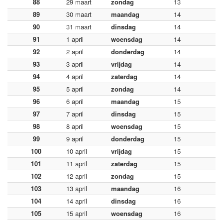
88
29 maart
zondag
13
89
30 maart
maandag
14
90
31 maart
dinsdag
14
91
1 april
woensdag
14
92
2 april
donderdag
14
93
3 april
vrijdag
14
94
4 april
zaterdag
14
95
5 april
zondag
14
96
6 april
maandag
15
97
7 april
dinsdag
15
98
8 april
woensdag
15
99
9 april
donderdag
15
100
10 april
vrijdag
15
101
11 april
zaterdag
15
102
12 april
zondag
15
103
13 april
maandag
16
104
14 april
dinsdag
16
105
15 april
woensdag
16