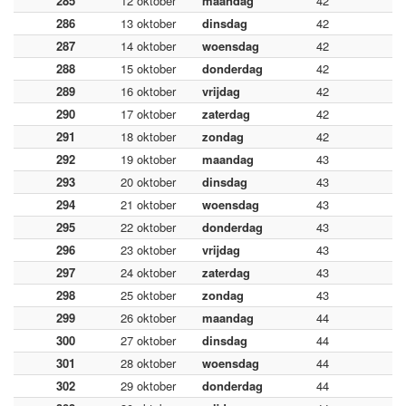
285
12 oktober
maandag
42
286
13 oktober
dinsdag
42
287
14 oktober
woensdag
42
288
15 oktober
donderdag
42
289
16 oktober
vrijdag
42
290
17 oktober
zaterdag
42
291
18 oktober
zondag
42
292
19 oktober
maandag
43
293
20 oktober
dinsdag
43
294
21 oktober
woensdag
43
295
22 oktober
donderdag
43
296
23 oktober
vrijdag
43
297
24 oktober
zaterdag
43
298
25 oktober
zondag
43
299
26 oktober
maandag
44
300
27 oktober
dinsdag
44
301
28 oktober
woensdag
44
302
29 oktober
donderdag
44