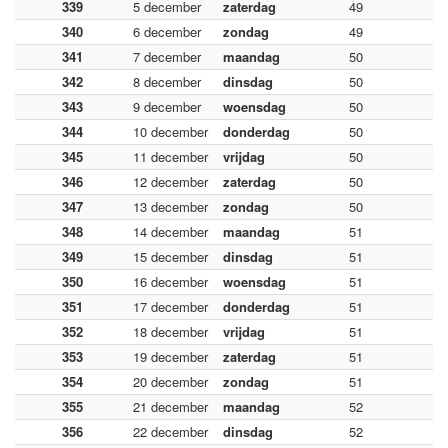
339
5 december
zaterdag
49
340
6 december
zondag
49
341
7 december
maandag
50
342
8 december
dinsdag
50
343
9 december
woensdag
50
344
10 december
donderdag
50
345
11 december
vrijdag
50
346
12 december
zaterdag
50
347
13 december
zondag
50
348
14 december
maandag
51
349
15 december
dinsdag
51
350
16 december
woensdag
51
351
17 december
donderdag
51
352
18 december
vrijdag
51
353
19 december
zaterdag
51
354
20 december
zondag
51
355
21 december
maandag
52
356
22 december
dinsdag
52