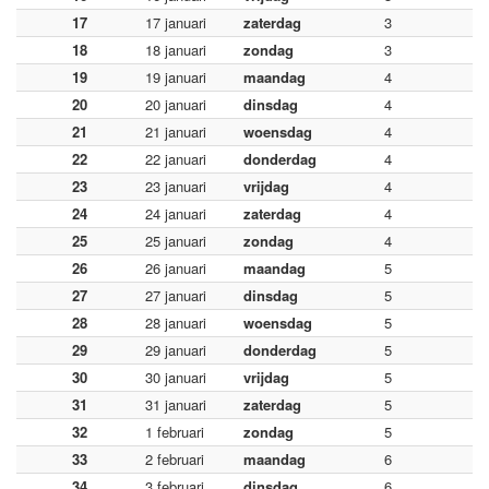
17
17 januari
zaterdag
3
18
18 januari
zondag
3
19
19 januari
maandag
4
20
20 januari
dinsdag
4
21
21 januari
woensdag
4
22
22 januari
donderdag
4
23
23 januari
vrijdag
4
24
24 januari
zaterdag
4
25
25 januari
zondag
4
26
26 januari
maandag
5
27
27 januari
dinsdag
5
28
28 januari
woensdag
5
29
29 januari
donderdag
5
30
30 januari
vrijdag
5
31
31 januari
zaterdag
5
32
1 februari
zondag
5
33
2 februari
maandag
6
34
3 februari
dinsdag
6