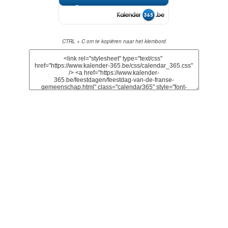
Gemee...
CTRL + C om te kopiëren naar het klembord