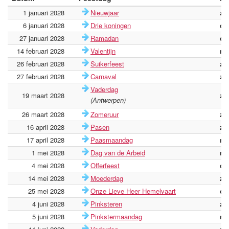
1 januari 2028
Nieuwjaar
za
6 januari 2028
Drie koningen
do
27 januari 2028
Ramadan
do
14 februari 2028
Valentijn
ma
26 februari 2028
Suikerfeest
za
27 februari 2028
Carnaval
zo
Vaderdag
19 maart 2028
zo
(Antwerpen)
26 maart 2028
Zomeruur
zo
16 april 2028
Pasen
zo
17 april 2028
Paasmaandag
ma
1 mei 2028
Dag van de Arbeid
ma
4 mei 2028
Offerfeest
do
14 mei 2028
Moederdag
zo
25 mei 2028
Onze Lieve Heer Hemelvaart
do
4 juni 2028
Pinksteren
zo
5 juni 2028
Pinkstermaandag
ma