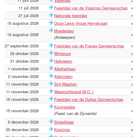
11 juni 2028
Vaderdag
zo
11 juli 2028
Feestdag van de Vlaamse Gemeenschap
di
21 juli 2028
Nationale feestdag
vri
15 augustus 2028
Onze Lieve Vrouw Hemelvaart
di
Moederdag
15 augustus 2028
di
(Antwerpen)
27 september 2028
Feestdag van de Franse Gemeenschap
wo
29 oktober 2028
Winteruur
zo
31 oktober 2028
Halloween
di
1 november 2028
Allerheiligen
wo
2 november 2028
Allerzielen
do
11 november 2028
Sint Maarten
za
11 november 2028
Wapenstilstand W.O. I
za
15 november 2028
Feestdag van de Duitse Gemeenschap
wo
Koningsdag
15 november 2028
wo
(Feest van de Dynastie)
6 december 2028
Sinterklaas
wo
25 december 2028
Kerstmis
ma