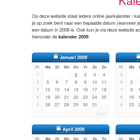
Op deze website staat iedere online jaarkalender / k
je op zoek bent naar een bepaalde datum (wanneer je
een datum in 2009 is. Ook kun je via deze website a
hieronder de
kalender 2009
.
Januari 2009
Nr.
Ma
Di
Wo
Do
Vr
Za
Zo
Nr.
Ma
1
2
3
4
1
5
5
6
7
8
9
10
11
2
2
6
12
13
14
15
16
17
18
9
3
7
19
20
21
22
23
24
25
16
4
8
26
27
28
29
30
31
23
5
9
April 2009
Nr.
Ma
Di
Wo
Do
Vr
Za
Zo
Nr.
Ma