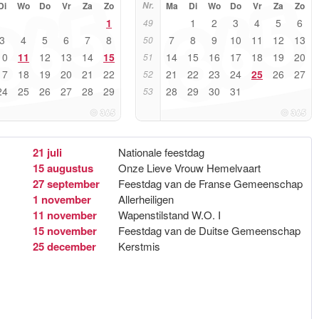
Di
Wo
Do
Vr
Za
Zo
Nr.
Ma
Di
Wo
Do
Vr
Za
Zo
1
1
2
3
4
5
6
49
3
4
5
6
7
8
7
8
9
10
11
12
13
50
10
11
12
13
14
15
14
15
16
17
18
19
20
51
17
18
19
20
21
22
21
22
23
24
25
26
27
52
24
25
26
27
28
29
28
29
30
31
53
21 juli
Nationale feestdag
15 augustus
Onze Lieve Vrouw Hemelvaart
27 september
Feestdag van de Franse Gemeenschap
1 november
Allerheiligen
11 november
Wapenstilstand W.O. I
15 november
Feestdag van de Duitse Gemeenschap
25 december
Kerstmis