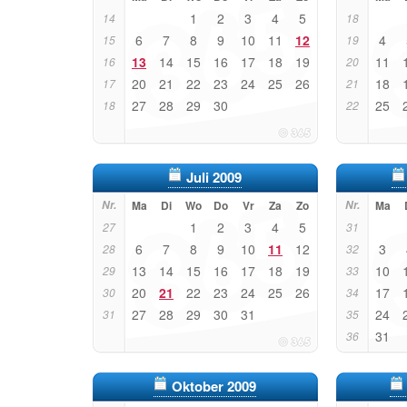
1
2
3
4
5
14
18
6
7
8
9
10
11
12
4
15
19
13
14
15
16
17
18
19
11
16
20
20
21
22
23
24
25
26
18
17
21
27
28
29
30
25
18
22
Juli 2009
Nr.
Ma
Di
Wo
Do
Vr
Za
Zo
Nr.
Ma
1
2
3
4
5
27
31
6
7
8
9
10
11
12
3
28
32
13
14
15
16
17
18
19
10
29
33
20
21
22
23
24
25
26
17
30
34
27
28
29
30
31
24
31
35
31
36
Oktober 2009