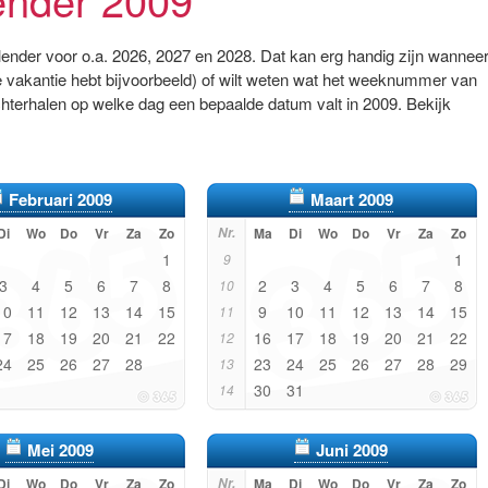
alender voor o.a. 2026, 2027 en 2028. Dat kan erg handig zijn wannee
 vakantie hebt bijvoorbeeld) of wilt weten wat het weeknummer van
chterhalen op welke dag een bepaalde datum valt in 2009. Bekijk
Februari 2009
Maart 2009
Di
Wo
Do
Vr
Za
Zo
Nr.
Ma
Di
Wo
Do
Vr
Za
Zo
1
1
9
3
4
5
6
7
8
2
3
4
5
6
7
8
10
10
11
12
13
14
15
9
10
11
12
13
14
15
11
17
18
19
20
21
22
16
17
18
19
20
21
22
12
24
25
26
27
28
23
24
25
26
27
28
29
13
30
31
14
Mei 2009
Juni 2009
Di
Wo
Do
Vr
Za
Zo
Nr.
Ma
Di
Wo
Do
Vr
Za
Zo