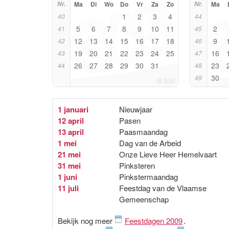
Nr.
Ma
Di
Wo
Do
Vr
Za
Zo
Nr.
Ma
1
2
3
4
40
44
5
6
7
8
9
10
11
2
41
45
12
13
14
15
16
17
18
9
42
46
19
20
21
22
23
24
25
16
43
47
26
27
28
29
30
31
23
44
48
30
49
1 januari
Nieuwjaar
12 april
Pasen
13 april
Paasmaandag
1 mei
Dag van de Arbeid
21 mei
Onze Lieve Heer Hemelvaart
31 mei
Pinksteren
1 juni
Pinkstermaandag
11 juli
Feestdag van de Vlaamse
Gemeenschap
Bekijk nog meer
Feestdagen 2009
.