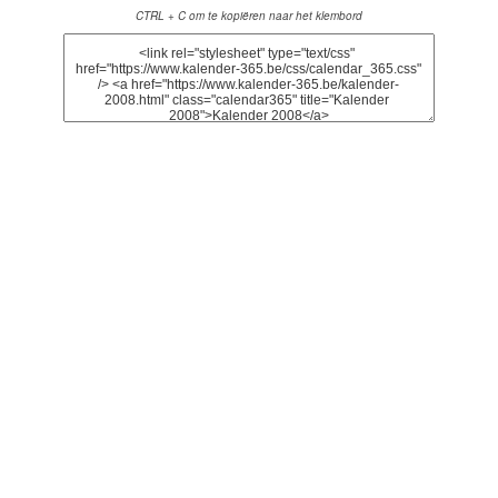
CTRL + C om te kopiëren naar het klembord