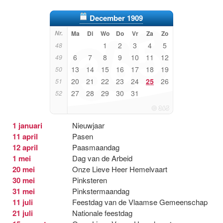
December 1909
Nr.
Ma
Di
Wo
Do
Vr
Za
Zo
1
2
3
4
5
48
6
7
8
9
10
11
12
49
13
14
15
16
17
18
19
50
20
21
22
23
24
25
26
51
27
28
29
30
31
52
1 januari
Nieuwjaar
11 april
Pasen
12 april
Paasmaandag
1 mei
Dag van de Arbeid
20 mei
Onze Lieve Heer Hemelvaart
30 mei
Pinksteren
31 mei
Pinkstermaandag
11 juli
Feestdag van de Vlaamse Gemeenschap
21 juli
Nationale feestdag