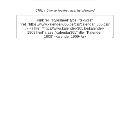
CTRL + C om te kopiëren naar het klembord