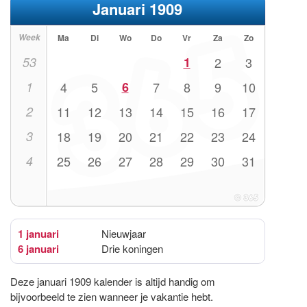
Januari 1909
Week
Ma
Di
Wo
Do
Vr
Za
Zo
53
1
2
3
1
4
5
6
7
8
9
10
2
11
12
13
14
15
16
17
3
18
19
20
21
22
23
24
4
25
26
27
28
29
30
31
1 januari
Nieuwjaar
6 januari
Drie koningen
Deze januari 1909 kalender is altijd handig om
bijvoorbeeld te zien wanneer je vakantie hebt.