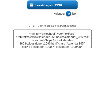
Feestdagen 1990
CTRL + C om te kopiëren naar het klembord