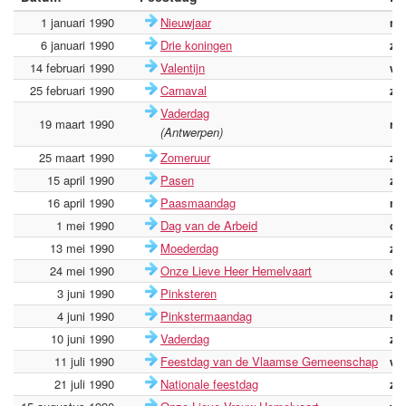
1 januari 1990
Nieuwjaar
ma
6 januari 1990
Drie koningen
za
14 februari 1990
Valentijn
wo
25 februari 1990
Carnaval
zo
Vaderdag
19 maart 1990
ma
(Antwerpen)
25 maart 1990
Zomeruur
zo
15 april 1990
Pasen
zo
16 april 1990
Paasmaandag
ma
1 mei 1990
Dag van de Arbeid
di
13 mei 1990
Moederdag
zo
24 mei 1990
Onze Lieve Heer Hemelvaart
do
3 juni 1990
Pinksteren
zo
4 juni 1990
Pinkstermaandag
ma
10 juni 1990
Vaderdag
zo
11 juli 1990
Feestdag van de Vlaamse Gemeenschap
wo
21 juli 1990
Nationale feestdag
za