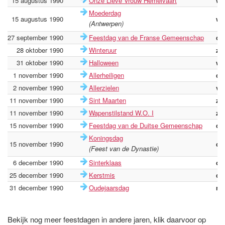
15 augustus 1990
Onze Lieve Vrouw Hemelvaart
wo
Moederdag
15 augustus 1990
wo
(Antwerpen)
27 september 1990
Feestdag van de Franse Gemeenschap
do
28 oktober 1990
Winteruur
zo
31 oktober 1990
Halloween
wo
1 november 1990
Allerheiligen
do
2 november 1990
Allerzielen
vri
11 november 1990
Sint Maarten
zo
11 november 1990
Wapenstilstand W.O. I
zo
15 november 1990
Feestdag van de Duitse Gemeenschap
do
Koningsdag
15 november 1990
do
(Feest van de Dynastie)
6 december 1990
Sinterklaas
do
25 december 1990
Kerstmis
di
31 december 1990
Oudejaarsdag
ma
Bekijk nog meer feestdagen in andere jaren, klik daarvoor op