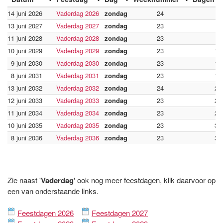
14 juni 2026
Vaderdag 2026
zondag
24
-
13 juni 2027
Vaderdag 2027
zondag
23
3
11 juni 2028
Vaderdag 2028
zondag
23
6
10 juni 2029
Vaderdag 2029
zondag
23
10
9 juni 2030
Vaderdag 2030
zondag
23
14
8 juni 2031
Vaderdag 2031
zondag
23
17
13 juni 2032
Vaderdag 2032
zondag
24
21
12 juni 2033
Vaderdag 2033
zondag
23
25
11 juni 2034
Vaderdag 2034
zondag
23
28
10 juni 2035
Vaderdag 2035
zondag
23
32
8 juni 2036
Vaderdag 2036
zondag
23
35
Zie naast '
Vaderdag
' ook nog meer feestdagen, klik daarvoor op
een van onderstaande links.
Feestdagen 2026
Feestdagen 2027