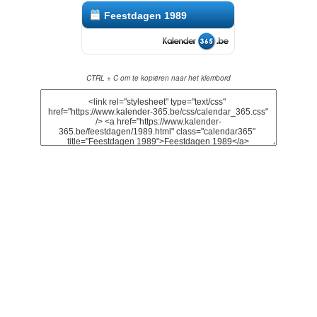
Feestdagen 1989
CTRL + C om te kopiëren naar het klembord