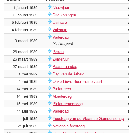
1 januari 1989
Nieuwjaar
zo
6 januari 1989
Drie koningen
vri
5 februari 1989
Carnaval
zo
14 februari 1989
Valentijn
di
Vaderdag
19 maart 1989
zo
(Antwerpen)
26 maart 1989
Pasen
zo
26 maart 1989
Zomeruur
zo
27 maart 1989
Paasmaandag
ma
1 mei 1989
Dag van de Arbeid
ma
4 mei 1989
Onze Lieve Heer Hemelvaart
do
14 mei 1989
Pinksteren
zo
14 mei 1989
Moederdag
zo
15 mei 1989
Pinkstermaandag
ma
11 juni 1989
Vaderdag
zo
11 juli 1989
Feestdag van de Vlaamse Gemeenschap
di
21 juli 1989
Nationale feestdag
vri