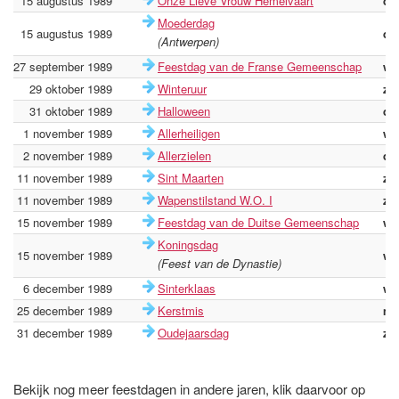
15 augustus 1989
Onze Lieve Vrouw Hemelvaart
di
Moederdag
15 augustus 1989
di
(Antwerpen)
27 september 1989
Feestdag van de Franse Gemeenschap
wo
29 oktober 1989
Winteruur
zo
31 oktober 1989
Halloween
di
1 november 1989
Allerheiligen
wo
2 november 1989
Allerzielen
do
11 november 1989
Sint Maarten
za
11 november 1989
Wapenstilstand W.O. I
za
15 november 1989
Feestdag van de Duitse Gemeenschap
wo
Koningsdag
15 november 1989
wo
(Feest van de Dynastie)
6 december 1989
Sinterklaas
wo
25 december 1989
Kerstmis
ma
31 december 1989
Oudejaarsdag
zo
Bekijk nog meer feestdagen in andere jaren, klik daarvoor op