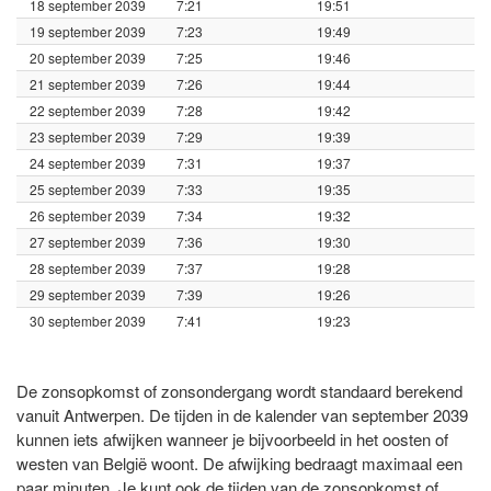
18 september 2039
7:21
19:51
19 september 2039
7:23
19:49
20 september 2039
7:25
19:46
21 september 2039
7:26
19:44
22 september 2039
7:28
19:42
23 september 2039
7:29
19:39
24 september 2039
7:31
19:37
25 september 2039
7:33
19:35
26 september 2039
7:34
19:32
27 september 2039
7:36
19:30
28 september 2039
7:37
19:28
29 september 2039
7:39
19:26
30 september 2039
7:41
19:23
De zonsopkomst of zonsondergang wordt standaard berekend
vanuit Antwerpen. De tijden in de kalender van september 2039
kunnen iets afwijken wanneer je bijvoorbeeld in het oosten of
westen van België woont. De afwijking bedraagt maximaal een
paar minuten. Je kunt ook de tijden van de zonsopkomst of