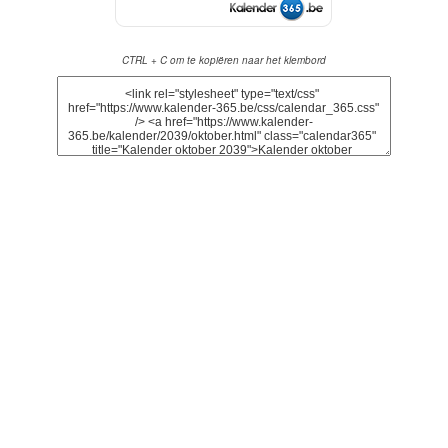
CTRL + C om te kopiëren naar het klembord