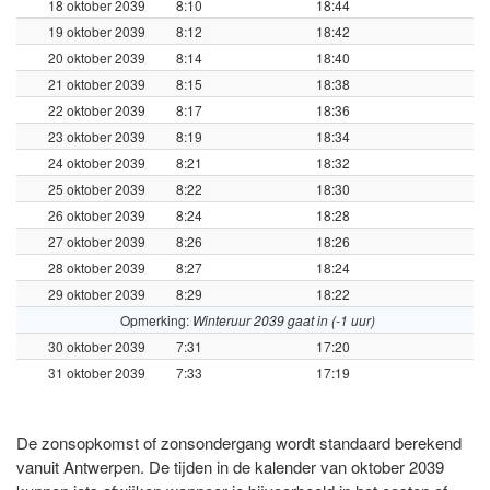
18 oktober 2039
8:10
18:44
19 oktober 2039
8:12
18:42
20 oktober 2039
8:14
18:40
21 oktober 2039
8:15
18:38
22 oktober 2039
8:17
18:36
23 oktober 2039
8:19
18:34
24 oktober 2039
8:21
18:32
25 oktober 2039
8:22
18:30
26 oktober 2039
8:24
18:28
27 oktober 2039
8:26
18:26
28 oktober 2039
8:27
18:24
29 oktober 2039
8:29
18:22
Opmerking:
Winteruur 2039 gaat in (-1 uur)
30 oktober 2039
7:31
17:20
31 oktober 2039
7:33
17:19
De zonsopkomst of zonsondergang wordt standaard berekend
vanuit Antwerpen. De tijden in de kalender van oktober 2039