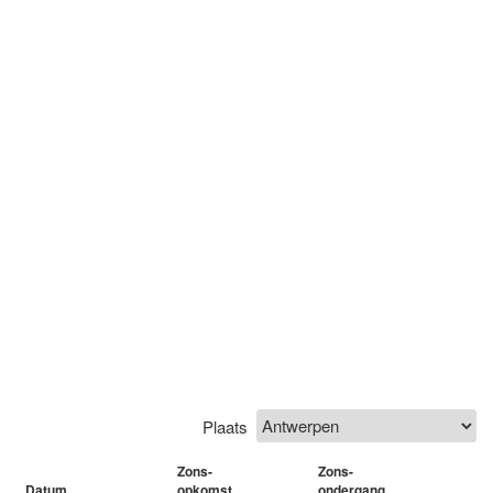
Plaats
Zons-
Zons-
Datum
opkomst
ondergang