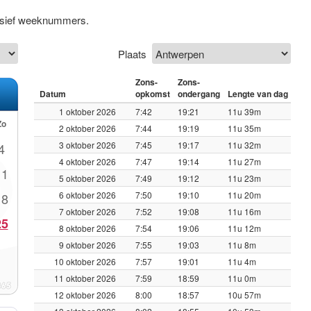
lusief weeknummers.
Plaats
Zons-
Zons-
Datum
opkomst
ondergang
Lengte van dag
1 oktober 2026
7:42
19:21
11u 39m
Zo
2 oktober 2026
7:44
19:19
11u 35m
3 oktober 2026
7:45
19:17
11u 32m
4
4 oktober 2026
7:47
19:14
11u 27m
11
5 oktober 2026
7:49
19:12
11u 23m
6 oktober 2026
7:50
19:10
11u 20m
18
7 oktober 2026
7:52
19:08
11u 16m
25
8 oktober 2026
7:54
19:06
11u 12m
9 oktober 2026
7:55
19:03
11u 8m
10 oktober 2026
7:57
19:01
11u 4m
11 oktober 2026
7:59
18:59
11u 0m
12 oktober 2026
8:00
18:57
10u 57m