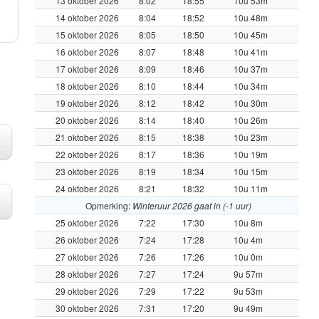
13 oktober 2026
8:02
18:55
10u 53m
14 oktober 2026
8:04
18:52
10u 48m
15 oktober 2026
8:05
18:50
10u 45m
16 oktober 2026
8:07
18:48
10u 41m
17 oktober 2026
8:09
18:46
10u 37m
18 oktober 2026
8:10
18:44
10u 34m
19 oktober 2026
8:12
18:42
10u 30m
20 oktober 2026
8:14
18:40
10u 26m
21 oktober 2026
8:15
18:38
10u 23m
22 oktober 2026
8:17
18:36
10u 19m
23 oktober 2026
8:19
18:34
10u 15m
24 oktober 2026
8:21
18:32
10u 11m
Opmerking:
Winteruur 2026 gaat in (-1 uur)
25 oktober 2026
7:22
17:30
10u 8m
26 oktober 2026
7:24
17:28
10u 4m
27 oktober 2026
7:26
17:26
10u 0m
28 oktober 2026
7:27
17:24
9u 57m
29 oktober 2026
7:29
17:22
9u 53m
30 oktober 2026
7:31
17:20
9u 49m