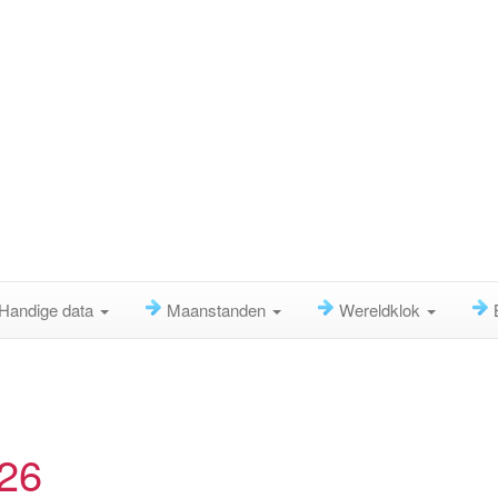
Handige data
Maanstanden
Wereldklok
026