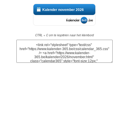
Kalender november 2026
CTRL + C om te kopiëren naar het klembord