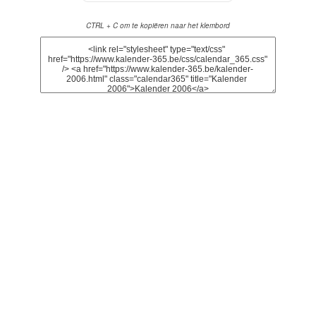
CTRL + C om te kopiëren naar het klembord