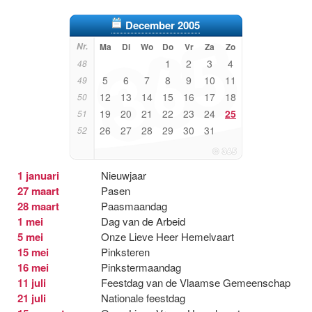
December 2005
Nr.
Ma
Di
Wo
Do
Vr
Za
Zo
1
2
3
4
48
5
6
7
8
9
10
11
49
12
13
14
15
16
17
18
50
19
20
21
22
23
24
25
51
26
27
28
29
30
31
52
1 januari
Nieuwjaar
27 maart
Pasen
28 maart
Paasmaandag
1 mei
Dag van de Arbeid
5 mei
Onze Lieve Heer Hemelvaart
15 mei
Pinksteren
16 mei
Pinkstermaandag
11 juli
Feestdag van de Vlaamse Gemeenschap
21 juli
Nationale feestdag