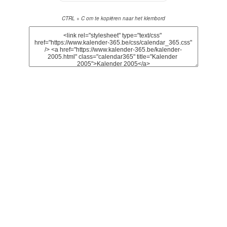
CTRL + C om te kopiëren naar het klembord