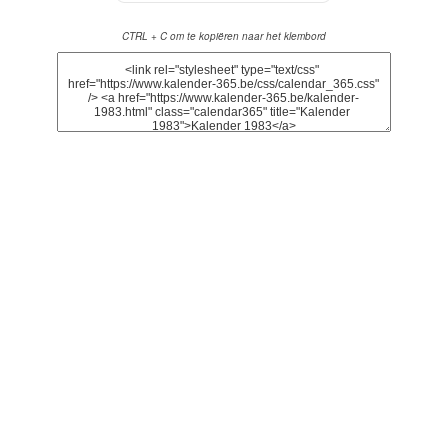
CTRL + C om te kopiëren naar het klembord