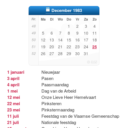
December 1983
Nr.
Ma
Di
Wo
Do
Vr
Za
Zo
1
2
3
4
48
5
6
7
8
9
10
11
49
12
13
14
15
16
17
18
50
19
20
21
22
23
24
25
51
26
27
28
29
30
31
52
1 januari
Nieuwjaar
3 april
Pasen
4 april
Paasmaandag
1 mei
Dag van de Arbeid
12 mei
Onze Lieve Heer Hemelvaart
22 mei
Pinksteren
23 mei
Pinkstermaandag
11 juli
Feestdag van de Vlaamse Gemeenschap
21 juli
Nationale feestdag