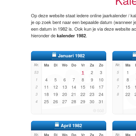
Op deze website staat iedere online jaarkalender / k
je op zoek bent naar een bepaalde datum (wanneer je
een datum in 1982 is. Ook kun je via deze website a
hieronder de
kalender 1982
.
Januari 1982
Nr.
Ma
Di
Wo
Do
Vr
Za
Zo
Nr.
Ma
1
2
3
1
53
5
4
5
6
7
8
9
10
8
1
6
11
12
13
14
15
16
17
15
2
7
18
19
20
21
22
23
24
22
3
8
25
26
27
28
29
30
31
4
April 1982
Nr.
Ma
Di
Wo
Do
Vr
Za
Zo
Nr.
Ma