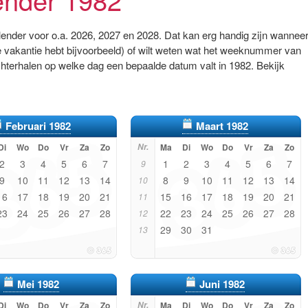
alender voor o.a. 2026, 2027 en 2028. Dat kan erg handig zijn wannee
 vakantie hebt bijvoorbeeld) of wilt weten wat het weeknummer van
chterhalen op welke dag een bepaalde datum valt in 1982. Bekijk
Februari 1982
Maart 1982
Di
Wo
Do
Vr
Za
Zo
Nr.
Ma
Di
Wo
Do
Vr
Za
Zo
2
3
4
5
6
7
1
2
3
4
5
6
7
9
9
10
11
12
13
14
8
9
10
11
12
13
14
10
16
17
18
19
20
21
15
16
17
18
19
20
21
11
23
24
25
26
27
28
22
23
24
25
26
27
28
12
29
30
31
13
Mei 1982
Juni 1982
Di
Wo
Do
Vr
Za
Zo
Nr.
Ma
Di
Wo
Do
Vr
Za
Zo