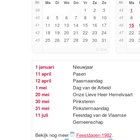
Nr.
Ma
Di
Wo
Do
Vr
Za
Zo
Nr.
Ma
1
2
3
1
39
44
4
5
6
7
8
9
10
8
40
45
11
12
13
14
15
16
17
15
41
46
18
19
20
21
22
23
24
22
42
47
25
26
27
28
29
30
31
29
43
48
1 januari
Nieuwjaar
11 april
Pasen
12 april
Paasmaandag
1 mei
Dag van de Arbeid
20 mei
Onze Lieve Heer Hemelvaart
30 mei
Pinksteren
31 mei
Pinkstermaandag
11 juli
Feestdag van de Vlaamse
Gemeenschap
Bekijk nog meer
Feestdagen 1982
.