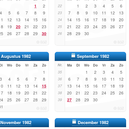
1
2
1
2
3
4
5
6
22
4
5
6
7
8
9
7
8
9
10
11
12
13
23
11
12
13
14
15
16
14
15
16
17
18
19
20
24
18
19
20
21
22
23
21
22
23
24
25
26
27
25
25
26
27
28
29
30
28
29
30
26
Augustus 1982
September 1982
Di
Wo
Do
Vr
Za
Zo
Nr.
Ma
Di
Wo
Do
Vr
Za
Zo
1
1
2
3
4
5
35
3
4
5
6
7
8
6
7
8
9
10
11
12
36
10
11
12
13
14
15
13
14
15
16
17
18
19
37
17
18
19
20
21
22
20
21
22
23
24
25
26
38
24
25
26
27
28
29
27
28
29
30
39
31
November 1982
December 1982