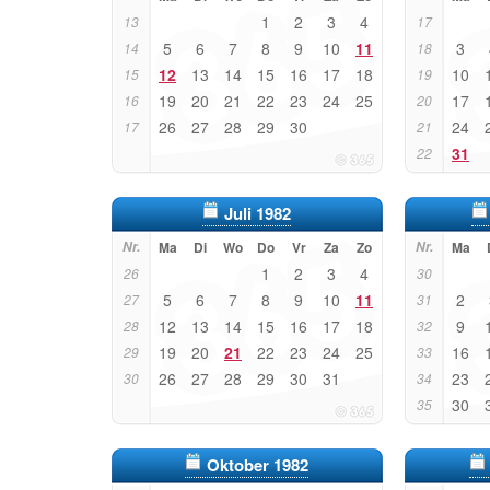
1
2
3
4
13
17
5
6
7
8
9
10
11
3
14
18
12
13
14
15
16
17
18
10
15
19
19
20
21
22
23
24
25
17
16
20
26
27
28
29
30
24
17
21
31
22
Juli 1982
Nr.
Ma
Di
Wo
Do
Vr
Za
Zo
Nr.
Ma
1
2
3
4
26
30
5
6
7
8
9
10
11
2
27
31
12
13
14
15
16
17
18
9
28
32
19
20
21
22
23
24
25
16
29
33
26
27
28
29
30
31
23
30
34
30
35
Oktober 1982