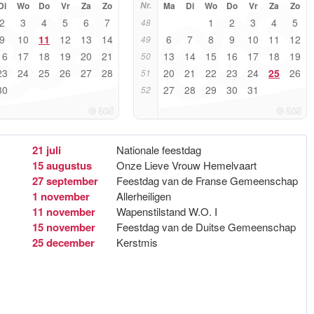
Di
Wo
Do
Vr
Za
Zo
Nr.
Ma
Di
Wo
Do
Vr
Za
Zo
2
3
4
5
6
7
1
2
3
4
5
48
9
10
11
12
13
14
6
7
8
9
10
11
12
49
16
17
18
19
20
21
13
14
15
16
17
18
19
50
23
24
25
26
27
28
20
21
22
23
24
25
26
51
30
27
28
29
30
31
52
21 juli
Nationale feestdag
15 augustus
Onze Lieve Vrouw Hemelvaart
27 september
Feestdag van de Franse Gemeenschap
1 november
Allerheiligen
11 november
Wapenstilstand W.O. I
15 november
Feestdag van de Duitse Gemeenschap
25 december
Kerstmis