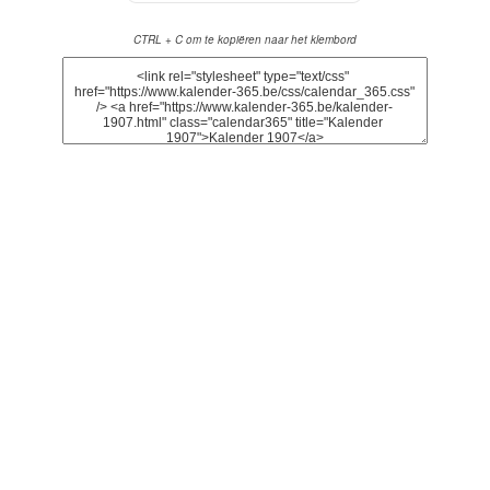
CTRL + C om te kopiëren naar het klembord