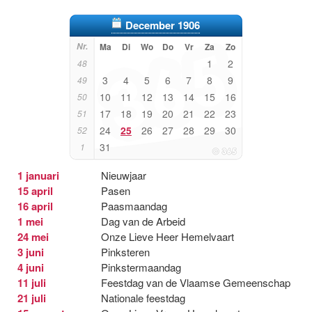
December 1906
Nr.
Ma
Di
Wo
Do
Vr
Za
Zo
1
2
48
3
4
5
6
7
8
9
49
10
11
12
13
14
15
16
50
17
18
19
20
21
22
23
51
24
25
26
27
28
29
30
52
31
1
1 januari
Nieuwjaar
15 april
Pasen
16 april
Paasmaandag
1 mei
Dag van de Arbeid
24 mei
Onze Lieve Heer Hemelvaart
3 juni
Pinksteren
4 juni
Pinkstermaandag
11 juli
Feestdag van de Vlaamse Gemeenschap
21 juli
Nationale feestdag