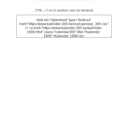
CTRL + C om te kopiëren naar het klembord