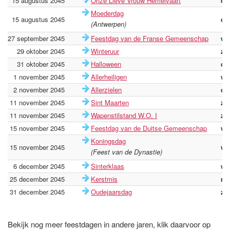
15 augustus 2045
Onze Lieve Vrouw Hemelvaart
di
Moederdag
15 augustus 2045
di
(Antwerpen)
27 september 2045
Feestdag van de Franse Gemeenschap
wo
29 oktober 2045
Winteruur
zo
31 oktober 2045
Halloween
di
1 november 2045
Allerheiligen
wo
2 november 2045
Allerzielen
do
11 november 2045
Sint Maarten
za
11 november 2045
Wapenstilstand W.O. I
za
15 november 2045
Feestdag van de Duitse Gemeenschap
wo
Koningsdag
15 november 2045
wo
(Feest van de Dynastie)
6 december 2045
Sinterklaas
wo
25 december 2045
Kerstmis
ma
31 december 2045
Oudejaarsdag
zo
Bekijk nog meer feestdagen in andere jaren, klik daarvoor op