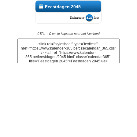
Feestdagen 2045
CTRL + C om te kopiëren naar het klembord