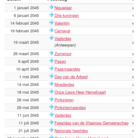
1 januari 2045
Nieuwjaar
zo
6 januari 2045
Drie koningen
vri
14 februari 2045
Valentijn
di
19 februari 2045
Carnaval
zo
Vaderdag
19 maart 2045
zo
(Antwerpen)
26 maart 2045
Zomeruur
zo
9 april 2045
Pasen
zo
10 april 2045
Paasmaandag
ma
1 mei 2045
Dag van de Arbeid
ma
14 mei 2045
Moederdag
zo
18 mei 2045
Onze Lieve Heer Hemelvaart
do
28 mei 2045
Pinksteren
zo
29 mei 2045
Pinkstermaandag
ma
11 juni 2045
Vaderdag
zo
11 juli 2045
Feestdag van de Vlaamse Gemeenschap
di
21 juli 2045
Nationale feestdag
vri