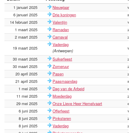
1 januari 2025
Nieuwjaar
wo
6 januari 2025
Drie koningen
ma
14 februari 2025
Valentijn
vri
1 maart 2025
Ramadan
za
2 maart 2025
Carnaval
zo
Vaderdag
19 maart 2025
wo
(Antwerpen)
30 maart 2025
Suikerfeest
zo
30 maart 2025
Zomeruur
zo
20 april 2025
Pasen
zo
21 april 2025
Paasmaandag
ma
1 mei 2025
Dag van de Arbeid
do
11 mei 2025
Moederdag
zo
29 mei 2025
Onze Lieve Heer Hemelvaart
do
6 juni 2025
Offerfeest
vri
8 juni 2025
Pinksteren
zo
8 juni 2025
Vaderdag
zo