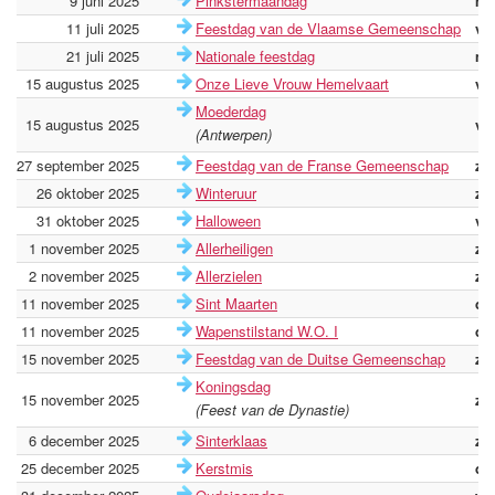
9 juni 2025
Pinkstermaandag
ma
11 juli 2025
Feestdag van de Vlaamse Gemeenschap
vri
21 juli 2025
Nationale feestdag
ma
15 augustus 2025
Onze Lieve Vrouw Hemelvaart
vri
Moederdag
15 augustus 2025
vri
(Antwerpen)
27 september 2025
Feestdag van de Franse Gemeenschap
za
26 oktober 2025
Winteruur
zo
31 oktober 2025
Halloween
vri
1 november 2025
Allerheiligen
za
2 november 2025
Allerzielen
zo
11 november 2025
Sint Maarten
di
11 november 2025
Wapenstilstand W.O. I
di
15 november 2025
Feestdag van de Duitse Gemeenschap
za
Koningsdag
15 november 2025
za
(Feest van de Dynastie)
6 december 2025
Sinterklaas
za
25 december 2025
Kerstmis
do