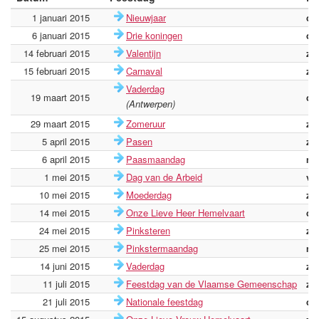
1 januari 2015
Nieuwjaar
do
6 januari 2015
Drie koningen
di
14 februari 2015
Valentijn
za
15 februari 2015
Carnaval
zo
Vaderdag
19 maart 2015
do
(Antwerpen)
29 maart 2015
Zomeruur
zo
5 april 2015
Pasen
zo
6 april 2015
Paasmaandag
ma
1 mei 2015
Dag van de Arbeid
vri
10 mei 2015
Moederdag
zo
14 mei 2015
Onze Lieve Heer Hemelvaart
do
24 mei 2015
Pinksteren
zo
25 mei 2015
Pinkstermaandag
ma
14 juni 2015
Vaderdag
zo
11 juli 2015
Feestdag van de Vlaamse Gemeenschap
za
21 juli 2015
Nationale feestdag
di