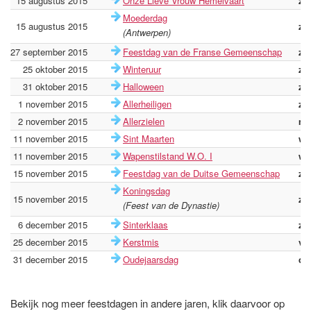
15 augustus 2015
Onze Lieve Vrouw Hemelvaart
za
Moederdag
15 augustus 2015
za
(Antwerpen)
27 september 2015
Feestdag van de Franse Gemeenschap
zo
25 oktober 2015
Winteruur
zo
31 oktober 2015
Halloween
za
1 november 2015
Allerheiligen
zo
2 november 2015
Allerzielen
ma
11 november 2015
Sint Maarten
wo
11 november 2015
Wapenstilstand W.O. I
wo
15 november 2015
Feestdag van de Duitse Gemeenschap
zo
Koningsdag
15 november 2015
zo
(Feest van de Dynastie)
6 december 2015
Sinterklaas
zo
25 december 2015
Kerstmis
vri
31 december 2015
Oudejaarsdag
do
Bekijk nog meer feestdagen in andere jaren, klik daarvoor op