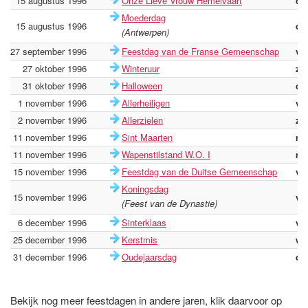
15 augustus 1996
Onze Lieve Vrouw Hemelvaart
do
Moederdag
15 augustus 1996
do
(Antwerpen)
27 september 1996
Feestdag van de Franse Gemeenschap
vri
27 oktober 1996
Winteruur
zo
31 oktober 1996
Halloween
do
1 november 1996
Allerheiligen
vri
2 november 1996
Allerzielen
za
11 november 1996
Sint Maarten
ma
11 november 1996
Wapenstilstand W.O. I
ma
15 november 1996
Feestdag van de Duitse Gemeenschap
vri
Koningsdag
15 november 1996
vri
(Feest van de Dynastie)
6 december 1996
Sinterklaas
vri
25 december 1996
Kerstmis
wo
31 december 1996
Oudejaarsdag
di
Bekijk nog meer feestdagen in andere jaren, klik daarvoor op