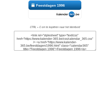
Feestdagen 1996
CTRL + C om te kopiëren naar het klembord