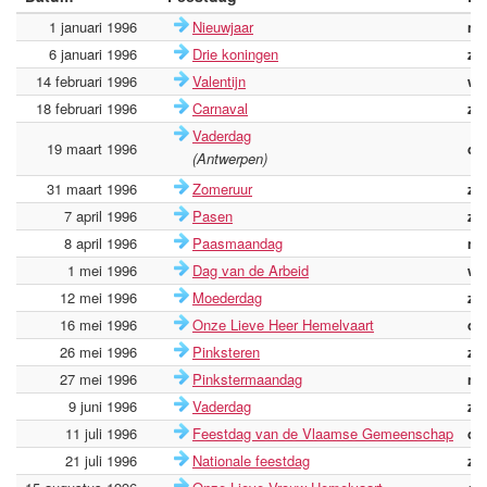
1 januari 1996
Nieuwjaar
ma
6 januari 1996
Drie koningen
za
14 februari 1996
Valentijn
wo
18 februari 1996
Carnaval
zo
Vaderdag
19 maart 1996
di
(Antwerpen)
31 maart 1996
Zomeruur
zo
7 april 1996
Pasen
zo
8 april 1996
Paasmaandag
ma
1 mei 1996
Dag van de Arbeid
wo
12 mei 1996
Moederdag
zo
16 mei 1996
Onze Lieve Heer Hemelvaart
do
26 mei 1996
Pinksteren
zo
27 mei 1996
Pinkstermaandag
ma
9 juni 1996
Vaderdag
zo
11 juli 1996
Feestdag van de Vlaamse Gemeenschap
do
21 juli 1996
Nationale feestdag
zo