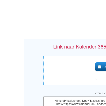
Link naar Kalender-365
F
CTRL + C 