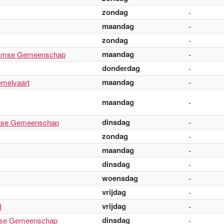
zondag
-
maandag
-
zondag
-
maandag
aamse Gemeenschap
-
donderdag
-
maandag
melvaart
-
maandag
-
dinsdag
anse Gemeenschap
-
zondag
-
maandag
-
dinsdag
-
woensdag
-
vrijdag
-
vrijdag
I
-
dinsdag
itse Gemeenschap
-