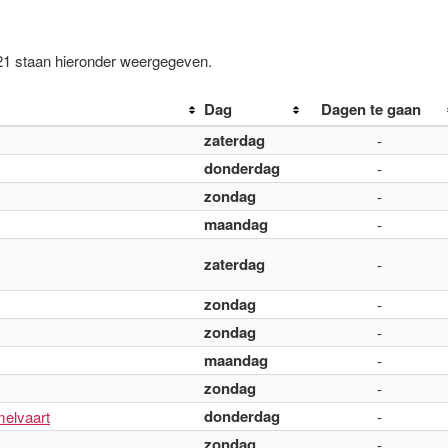
21 staan hieronder weergegeven.
Dag
Dagen te gaan
zaterdag
-
donderdag
-
zondag
-
maandag
-
zaterdag
-
zondag
-
zondag
-
maandag
-
zondag
-
donderdag
elvaart
-
zondag
-