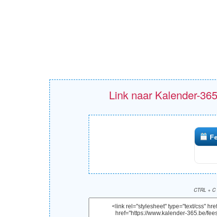
Link naar Kalender-365
F
CTRL + C 