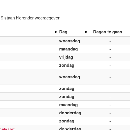
19 staan hieronder weergegeven.
Dag
Dagen te gaan
woensdag
-
maandag
-
vrijdag
-
zondag
-
woensdag
-
zondag
-
zondag
-
maandag
-
donderdag
-
zondag
-
donderdag
elvaart
-