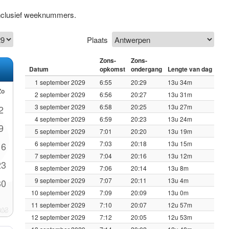
inclusief weeknummers.
Plaats
Zons-
Zons-
Datum
opkomst
ondergang
Lengte van dag
1 september 2029
6:55
20:29
13u 34m
Zo
2 september 2029
6:56
20:27
13u 31m
3 september 2029
6:58
20:25
13u 27m
2
4 september 2029
6:59
20:23
13u 24m
9
5 september 2029
7:01
20:20
13u 19m
6 september 2029
7:03
20:18
13u 15m
16
7 september 2029
7:04
20:16
13u 12m
23
8 september 2029
7:06
20:14
13u 8m
9 september 2029
7:07
20:11
13u 4m
30
10 september 2029
7:09
20:09
13u 0m
11 september 2029
7:10
20:07
12u 57m
12 september 2029
7:12
20:05
12u 53m