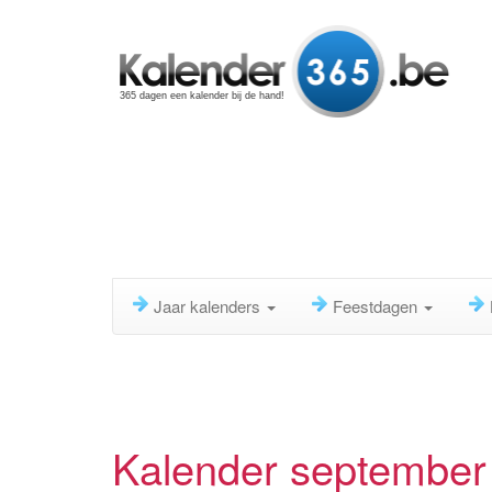
365 dagen een kalender bij de hand!
Jaar kalenders
Feestdagen
Kalender september