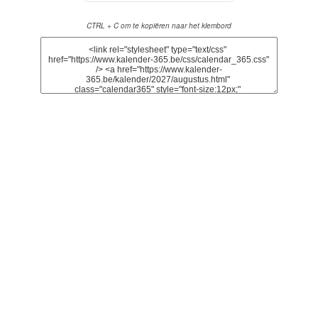
CTRL + C om te kopiëren naar het klembord