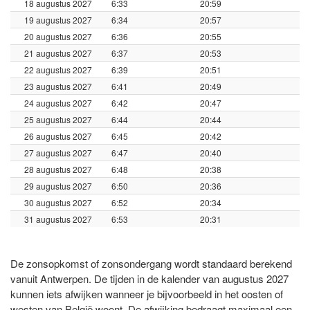
18 augustus 2027
6:33
20:59
19 augustus 2027
6:34
20:57
20 augustus 2027
6:36
20:55
21 augustus 2027
6:37
20:53
22 augustus 2027
6:39
20:51
23 augustus 2027
6:41
20:49
24 augustus 2027
6:42
20:47
25 augustus 2027
6:44
20:44
26 augustus 2027
6:45
20:42
27 augustus 2027
6:47
20:40
28 augustus 2027
6:48
20:38
29 augustus 2027
6:50
20:36
30 augustus 2027
6:52
20:34
31 augustus 2027
6:53
20:31
De zonsopkomst of zonsondergang wordt standaard berekend
vanuit Antwerpen. De tijden in de kalender van augustus 2027
kunnen iets afwijken wanneer je bijvoorbeeld in het oosten of
westen van België woont. De afwijking bedraagt maximaal een