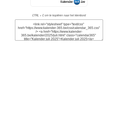
CTRL + C om te kopiëren naar het klembord