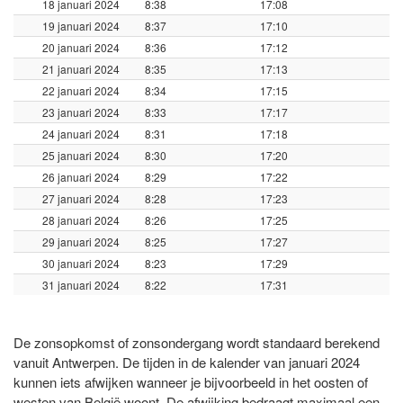
18 januari 2024
8:38
17:08
19 januari 2024
8:37
17:10
20 januari 2024
8:36
17:12
21 januari 2024
8:35
17:13
22 januari 2024
8:34
17:15
23 januari 2024
8:33
17:17
24 januari 2024
8:31
17:18
25 januari 2024
8:30
17:20
26 januari 2024
8:29
17:22
27 januari 2024
8:28
17:23
28 januari 2024
8:26
17:25
29 januari 2024
8:25
17:27
30 januari 2024
8:23
17:29
31 januari 2024
8:22
17:31
De zonsopkomst of zonsondergang wordt standaard berekend
vanuit Antwerpen. De tijden in de kalender van januari 2024
kunnen iets afwijken wanneer je bijvoorbeeld in het oosten of
westen van België woont. De afwijking bedraagt maximaal een