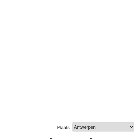
Plaats