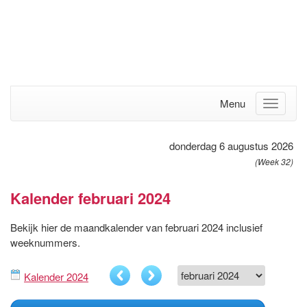
Menu
donderdag 6 augustus 2026
(Week 32)
Kalender februari 2024
Bekijk hier de maandkalender van februari 2024 inclusief
weeknummers.
Kalender 2024