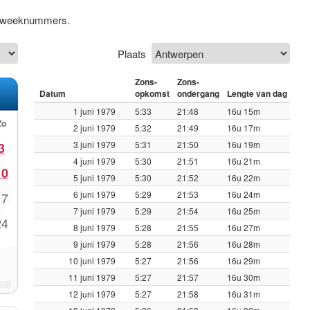
ef weeknummers.
Plaats
Zons-
Zons-
Datum
opkomst
ondergang
Lengte van dag
1 juni 1979
5:33
21:48
16u 15m
Zo
2 juni 1979
5:32
21:49
16u 17m
3 juni 1979
5:31
21:50
16u 19m
3
4 juni 1979
5:30
21:51
16u 21m
10
5 juni 1979
5:30
21:52
16u 22m
6 juni 1979
5:29
21:53
16u 24m
17
7 juni 1979
5:29
21:54
16u 25m
24
8 juni 1979
5:28
21:55
16u 27m
9 juni 1979
5:28
21:56
16u 28m
10 juni 1979
5:27
21:56
16u 29m
11 juni 1979
5:27
21:57
16u 30m
12 juni 1979
5:27
21:58
16u 31m