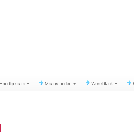
Handige data
Maanstanden
Wereldklok
1