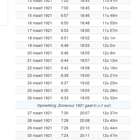
13 maart 1921
7:02
18:43
11u 41m
14 maart 1921
7:00
18:45
11u 45m
15 maart 1921
6:57
18:46
11u 49m
16 maart 1921
6:55
18:48
11u 53m
17 maart 1921
6:53
18:50
11u 57m
18 maart 1921
6:51
18:52
12u 1m
19 maart 1921
6:48
18:53
12u 5m
20 maart 1921
6:46
18:55
12u 9m
21 maart 1921
6:44
18:57
12u 13m
22 maart 1921
6:42
18:58
12u 16m
23 maart 1921
6:39
19:00
12u 21m
24 maart 1921
6:37
19:02
12u 25m
25 maart 1921
6:35
19:03
12u 28m
26 maart 1921
6:33
19:05
12u 32m
Opmerking:
Zomeruur 1921 gaat in (+1 uur)
27 maart 1921
7:30
20:07
12u 37m
28 maart 1921
7:28
20:08
12u 40m
29 maart 1921
7:26
20:10
12u 44m
30 maart 1921
7:24
20:11
12u 47m