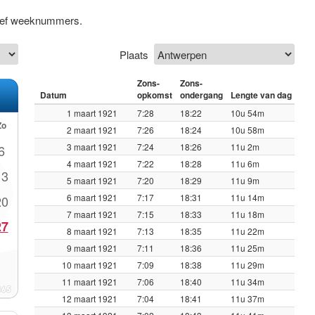
sief weeknummers.
Plaats
Zons-
Zons-
Datum
opkomst
ondergang
Lengte van dag
1 maart 1921
7:28
18:22
10u 54m
Zo
2 maart 1921
7:26
18:24
10u 58m
3 maart 1921
7:24
18:26
11u 2m
6
4 maart 1921
7:22
18:28
11u 6m
13
5 maart 1921
7:20
18:29
11u 9m
6 maart 1921
7:17
18:31
11u 14m
20
7 maart 1921
7:15
18:33
11u 18m
27
8 maart 1921
7:13
18:35
11u 22m
9 maart 1921
7:11
18:36
11u 25m
10 maart 1921
7:09
18:38
11u 29m
11 maart 1921
7:06
18:40
11u 34m
12 maart 1921
7:04
18:41
11u 37m