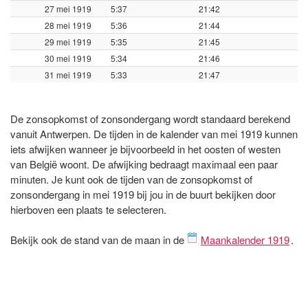
27 mei 1919
5:37
21:42
28 mei 1919
5:36
21:44
29 mei 1919
5:35
21:45
30 mei 1919
5:34
21:46
31 mei 1919
5:33
21:47
De zonsopkomst of zonsondergang wordt standaard berekend
vanuit Antwerpen. De tijden in de kalender van mei 1919 kunnen
iets afwijken wanneer je bijvoorbeeld in het oosten of westen
van België woont. De afwijking bedraagt maximaal een paar
minuten. Je kunt ook de tijden van de zonsopkomst of
zonsondergang in mei 1919 bij jou in de buurt bekijken door
hierboven een plaats te selecteren.
Bekijk ook de stand van de maan in de
Maankalender 1919
.