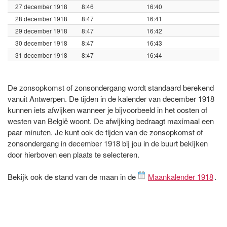
27 december 1918
8:46
16:40
28 december 1918
8:47
16:41
29 december 1918
8:47
16:42
30 december 1918
8:47
16:43
31 december 1918
8:47
16:44
De zonsopkomst of zonsondergang wordt standaard berekend
vanuit Antwerpen. De tijden in de kalender van december 1918
kunnen iets afwijken wanneer je bijvoorbeeld in het oosten of
westen van België woont. De afwijking bedraagt maximaal een
paar minuten. Je kunt ook de tijden van de zonsopkomst of
zonsondergang in december 1918 bij jou in de buurt bekijken
door hierboven een plaats te selecteren.
Bekijk ook de stand van de maan in de
Maankalender 1918
.