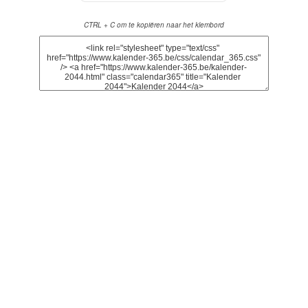
CTRL + C om te kopiëren naar het klembord