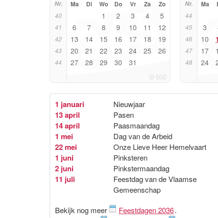
Nr.
Ma
Di
Wo
Do
Vr
Za
Zo
Nr.
Ma
1
2
3
4
5
40
44
6
7
8
9
10
11
12
3
41
45
13
14
15
16
17
18
19
10
42
46
20
21
22
23
24
25
26
17
43
47
27
28
29
30
31
24
44
48
1 januari
Nieuwjaar
13 april
Pasen
14 april
Paasmaandag
1 mei
Dag van de Arbeid
22 mei
Onze Lieve Heer Hemelvaart
1 juni
Pinksteren
2 juni
Pinkstermaandag
11 juli
Feestdag van de Vlaamse
Gemeenschap
Bekijk nog meer
Feestdagen 2036
.