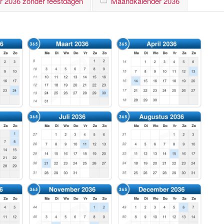
r 2036 zonder feestdagen
Maandkalender 2036