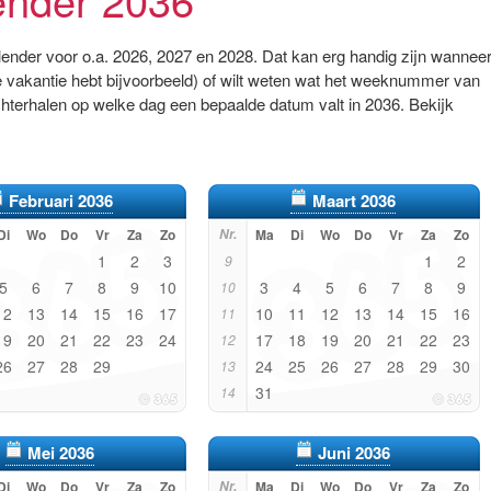
alender voor o.a. 2026, 2027 en 2028. Dat kan erg handig zijn wannee
 vakantie hebt bijvoorbeeld) of wilt weten wat het weeknummer van
chterhalen op welke dag een bepaalde datum valt in 2036. Bekijk
Februari 2036
Maart 2036
Di
Wo
Do
Vr
Za
Zo
Nr.
Ma
Di
Wo
Do
Vr
Za
Zo
1
2
3
1
2
9
5
6
7
8
9
10
3
4
5
6
7
8
9
10
12
13
14
15
16
17
10
11
12
13
14
15
16
11
19
20
21
22
23
24
17
18
19
20
21
22
23
12
26
27
28
29
24
25
26
27
28
29
30
13
31
14
Mei 2036
Juni 2036
Di
Wo
Do
Vr
Za
Zo
Nr.
Ma
Di
Wo
Do
Vr
Za
Zo