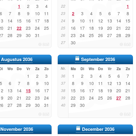
1
2
3
4
1
22
6
7
8
9
10
11
2
3
4
5
6
7
8
23
13
14
15
16
17
18
9
10
11
12
13
14
15
24
20
21
22
23
24
25
16
17
18
19
20
21
22
25
27
28
29
30
31
23
24
25
26
27
28
29
26
30
27
Augustus 2036
September 2036
Di
Wo
Do
Vr
Za
Zo
Nr.
Ma
Di
Wo
Do
Vr
Za
Zo
1
2
3
1
2
3
4
5
6
7
36
5
6
7
8
9
10
8
9
10
11
12
13
14
37
12
13
14
15
16
17
15
16
17
18
19
20
21
38
19
20
21
22
23
24
22
23
24
25
26
27
28
39
26
27
28
29
30
31
29
30
40
November 2036
December 2036