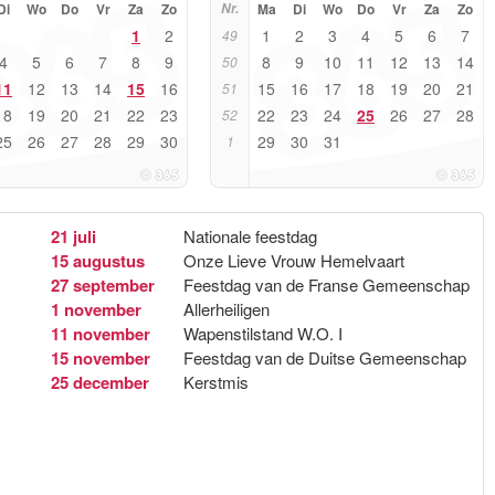
Di
Wo
Do
Vr
Za
Zo
Nr.
Ma
Di
Wo
Do
Vr
Za
Zo
1
2
1
2
3
4
5
6
7
49
4
5
6
7
8
9
8
9
10
11
12
13
14
50
11
12
13
14
15
16
15
16
17
18
19
20
21
51
18
19
20
21
22
23
22
23
24
25
26
27
28
52
25
26
27
28
29
30
29
30
31
1
21 juli
Nationale feestdag
15 augustus
Onze Lieve Vrouw Hemelvaart
27 september
Feestdag van de Franse Gemeenschap
1 november
Allerheiligen
11 november
Wapenstilstand W.O. I
15 november
Feestdag van de Duitse Gemeenschap
25 december
Kerstmis