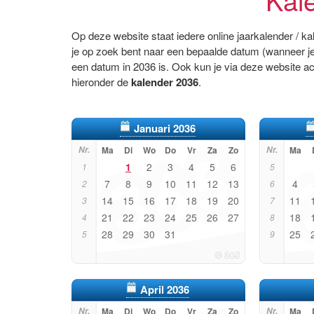
Op deze website staat iedere online jaarkalender / k
je op zoek bent naar een bepaalde datum (wanneer je
een datum in 2036 is. Ook kun je via deze website a
hieronder de
kalender 2036
.
Januari 2036
Nr.
Ma
Di
Wo
Do
Vr
Za
Zo
Nr.
Ma
1
2
3
4
5
6
1
5
7
8
9
10
11
12
13
4
2
6
14
15
16
17
18
19
20
11
3
7
21
22
23
24
25
26
27
18
4
8
28
29
30
31
25
5
9
April 2036
Nr.
Ma
Di
Wo
Do
Vr
Za
Zo
Nr.
Ma