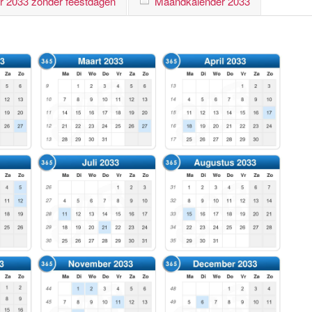
r 2033 zonder feestdagen
Maandkalender 2033