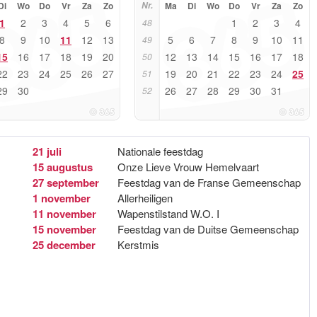
Di
Wo
Do
Vr
Za
Zo
Nr.
Ma
Di
Wo
Do
Vr
Za
Zo
1
2
3
4
5
6
1
2
3
4
48
8
9
10
11
12
13
5
6
7
8
9
10
11
49
15
16
17
18
19
20
12
13
14
15
16
17
18
50
22
23
24
25
26
27
19
20
21
22
23
24
25
51
29
30
26
27
28
29
30
31
52
21 juli
Nationale feestdag
15 augustus
Onze Lieve Vrouw Hemelvaart
27 september
Feestdag van de Franse Gemeenschap
1 november
Allerheiligen
11 november
Wapenstilstand W.O. I
15 november
Feestdag van de Duitse Gemeenschap
25 december
Kerstmis