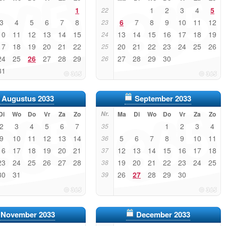
1
1
2
3
4
5
22
3
4
5
6
7
8
6
7
8
9
10
11
12
23
10
11
12
13
14
15
13
14
15
16
17
18
19
24
17
18
19
20
21
22
20
21
22
23
24
25
26
25
24
25
26
27
28
29
27
28
29
30
26
31
Augustus 2033
September 2033
Di
Wo
Do
Vr
Za
Zo
Nr.
Ma
Di
Wo
Do
Vr
Za
Zo
2
3
4
5
6
7
1
2
3
4
35
9
10
11
12
13
14
5
6
7
8
9
10
11
36
16
17
18
19
20
21
12
13
14
15
16
17
18
37
23
24
25
26
27
28
19
20
21
22
23
24
25
38
30
31
26
27
28
29
30
39
November 2033
December 2033