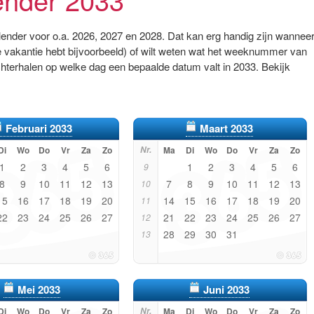
alender voor o.a. 2026, 2027 en 2028. Dat kan erg handig zijn wannee
 vakantie hebt bijvoorbeeld) of wilt weten wat het weeknummer van
chterhalen op welke dag een bepaalde datum valt in 2033. Bekijk
Februari 2033
Maart 2033
Di
Wo
Do
Vr
Za
Zo
Nr.
Ma
Di
Wo
Do
Vr
Za
Zo
1
2
3
4
5
6
1
2
3
4
5
6
9
8
9
10
11
12
13
7
8
9
10
11
12
13
10
15
16
17
18
19
20
14
15
16
17
18
19
20
11
22
23
24
25
26
27
21
22
23
24
25
26
27
12
28
29
30
31
13
Mei 2033
Juni 2033
Di
Wo
Do
Vr
Za
Zo
Nr.
Ma
Di
Wo
Do
Vr
Za
Zo