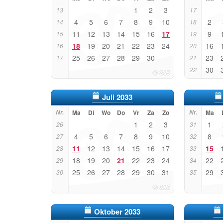
1
2
3
13
17
4
5
6
7
8
9
10
2
14
18
11
12
13
14
15
16
17
9
15
19
18
19
20
21
22
23
24
16
16
20
25
26
27
28
29
30
23
17
21
30
22
Juli 2033
Nr.
Ma
Di
Wo
Do
Vr
Za
Zo
Nr.
Ma
1
2
3
1
26
31
4
5
6
7
8
9
10
8
27
32
11
12
13
14
15
16
17
15
28
33
18
19
20
21
22
23
24
22
29
34
25
26
27
28
29
30
31
29
30
35
Oktober 2033