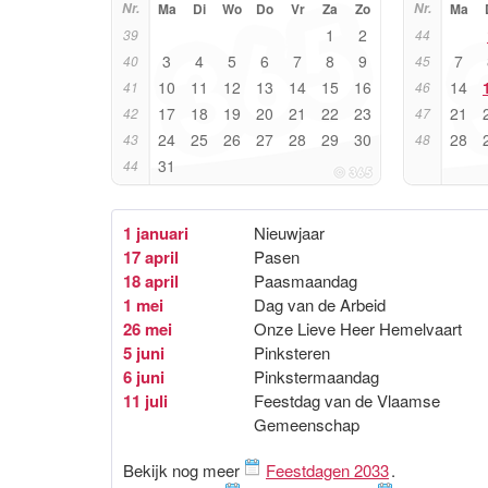
Nr.
Ma
Di
Wo
Do
Vr
Za
Zo
Nr.
Ma
1
2
39
44
3
4
5
6
7
8
9
7
40
45
10
11
12
13
14
15
16
14
41
46
17
18
19
20
21
22
23
21
42
47
24
25
26
27
28
29
30
28
43
48
31
44
1 januari
Nieuwjaar
17 april
Pasen
18 april
Paasmaandag
1 mei
Dag van de Arbeid
26 mei
Onze Lieve Heer Hemelvaart
5 juni
Pinksteren
6 juni
Pinkstermaandag
11 juli
Feestdag van de Vlaamse
Gemeenschap
Bekijk nog meer
Feestdagen 2033
.