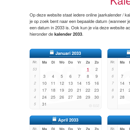
Op deze website staat iedere online jaarkalender / k
je op zoek bent naar een bepaalde datum (wanneer je
een datum in 2033 is. Ook kun je via deze website a
hieronder de
kalender 2033
.
Januari 2033
Nr.
Ma
Di
Wo
Do
Vr
Za
Zo
Nr.
Ma
1
2
53
5
3
4
5
6
7
8
9
7
1
6
10
11
12
13
14
15
16
14
2
7
17
18
19
20
21
22
23
21
3
8
24
25
26
27
28
29
30
28
4
9
31
5
April 2033
Nr.
Ma
Di
Wo
Do
Vr
Za
Zo
Nr.
Ma