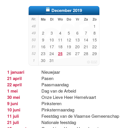
December 2019
Nr.
Ma
Di
Wo
Do
Vr
Za
Zo
1
48
2
3
4
5
6
7
8
49
9
10
11
12
13
14
15
50
16
17
18
19
20
21
22
51
23
24
25
26
27
28
29
52
30
31
1
1 januari
Nieuwjaar
21 april
Pasen
22 april
Paasmaandag
1 mei
Dag van de Arbeid
30 mei
Onze Lieve Heer Hemelvaart
9 juni
Pinksteren
10 juni
Pinkstermaandag
11 juli
Feestdag van de Vlaamse Gemeenschap
21 juli
Nationale feestdag