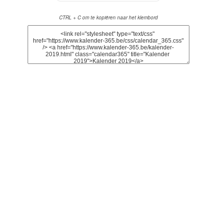
CTRL + C om te kopiëren naar het klembord