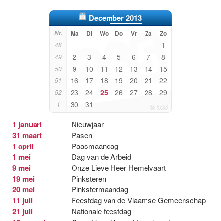
December 2013
Nr.
Ma
Di
Wo
Do
Vr
Za
Zo
1
48
2
3
4
5
6
7
8
49
9
10
11
12
13
14
15
50
16
17
18
19
20
21
22
51
23
24
25
26
27
28
29
52
30
31
1
1 januari
Nieuwjaar
31 maart
Pasen
1 april
Paasmaandag
1 mei
Dag van de Arbeid
9 mei
Onze Lieve Heer Hemelvaart
19 mei
Pinksteren
20 mei
Pinkstermaandag
11 juli
Feestdag van de Vlaamse Gemeenschap
21 juli
Nationale feestdag