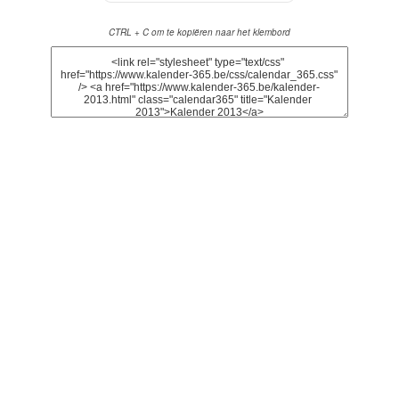
CTRL + C om te kopiëren naar het klembord