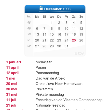
December 1993
Nr.
Ma
Di
Wo
Do
Vr
Za
Zo
1
2
3
4
5
48
6
7
8
9
10
11
12
49
13
14
15
16
17
18
19
50
20
21
22
23
24
25
26
51
27
28
29
30
31
52
1 januari
Nieuwjaar
11 april
Pasen
12 april
Paasmaandag
1 mei
Dag van de Arbeid
20 mei
Onze Lieve Heer Hemelvaart
30 mei
Pinksteren
31 mei
Pinkstermaandag
11 juli
Feestdag van de Vlaamse Gemeenschap
21 juli
Nationale feestdag