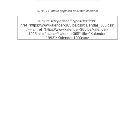
CTRL + C om te kopiëren naar het klembord