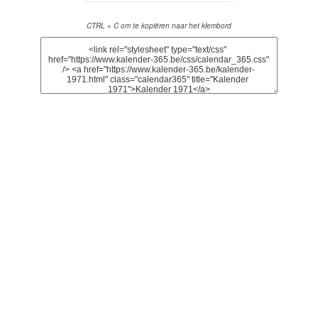
CTRL + C om te kopiëren naar het klembord