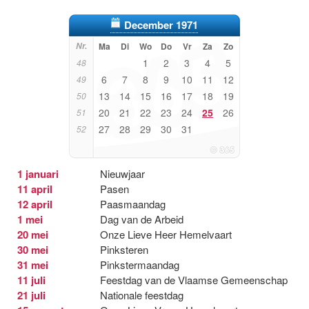
December 1971
Nr.
Ma
Di
Wo
Do
Vr
Za
Zo
1
2
3
4
5
48
6
7
8
9
10
11
12
49
13
14
15
16
17
18
19
50
20
21
22
23
24
25
26
51
27
28
29
30
31
52
1 januari
Nieuwjaar
11 april
Pasen
12 april
Paasmaandag
1 mei
Dag van de Arbeid
20 mei
Onze Lieve Heer Hemelvaart
30 mei
Pinksteren
31 mei
Pinkstermaandag
11 juli
Feestdag van de Vlaamse Gemeenschap
21 juli
Nationale feestdag