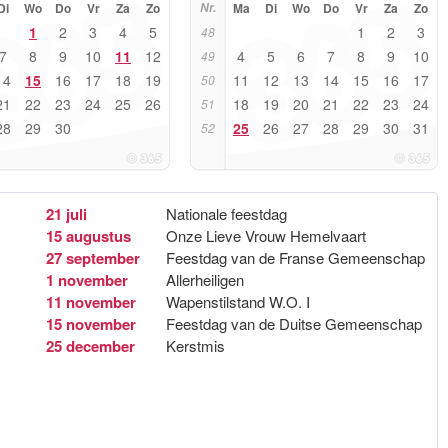
Di
Wo
Do
Vr
Za
Zo
Nr.
Ma
Di
Wo
Do
Vr
Za
Zo
1
2
3
4
5
1
2
3
48
7
8
9
10
11
12
4
5
6
7
8
9
10
49
14
15
16
17
18
19
11
12
13
14
15
16
17
50
21
22
23
24
25
26
18
19
20
21
22
23
24
51
28
29
30
25
26
27
28
29
30
31
52
21 juli
Nationale feestdag
15 augustus
Onze Lieve Vrouw Hemelvaart
27 september
Feestdag van de Franse Gemeenschap
1 november
Allerheiligen
11 november
Wapenstilstand W.O. I
15 november
Feestdag van de Duitse Gemeenschap
25 december
Kerstmis