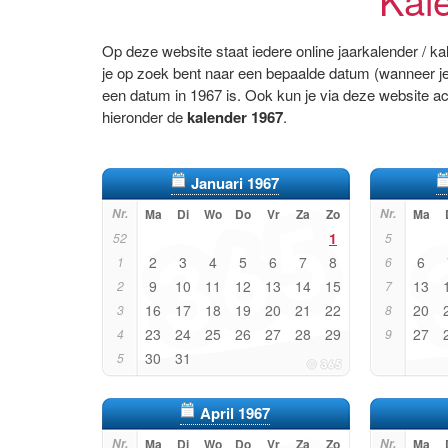
Op deze website staat iedere online jaarkalender / k
je op zoek bent naar een bepaalde datum (wanneer je
een datum in 1967 is. Ook kun je via deze website a
hieronder de
kalender 1967
.
Januari 1967
Nr.
Ma
Di
Wo
Do
Vr
Za
Zo
Nr.
Ma
1
52
5
2
3
4
5
6
7
8
6
1
6
9
10
11
12
13
14
15
13
2
7
16
17
18
19
20
21
22
20
3
8
23
24
25
26
27
28
29
27
4
9
30
31
5
April 1967
Nr.
Ma
Di
Wo
Do
Vr
Za
Zo
Nr.
Ma