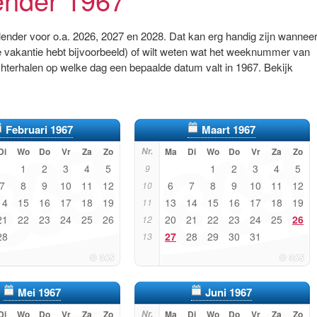
alender voor o.a. 2026, 2027 en 2028. Dat kan erg handig zijn wannee
 vakantie hebt bijvoorbeeld) of wilt weten wat het weeknummer van
chterhalen op welke dag een bepaalde datum valt in 1967. Bekijk
Februari 1967
Maart 1967
Di
Wo
Do
Vr
Za
Zo
Nr.
Ma
Di
Wo
Do
Vr
Za
Zo
1
2
3
4
5
1
2
3
4
5
9
7
8
9
10
11
12
6
7
8
9
10
11
12
10
14
15
16
17
18
19
13
14
15
16
17
18
19
11
21
22
23
24
25
26
20
21
22
23
24
25
26
12
28
27
28
29
30
31
13
Mei 1967
Juni 1967
Di
Wo
Do
Vr
Za
Zo
Nr.
Ma
Di
Wo
Do
Vr
Za
Zo