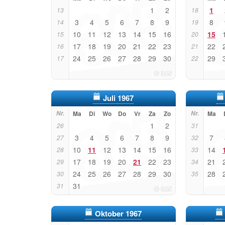
1
2
1
13
18
3
4
5
6
7
8
9
8
14
19
10
11
12
13
14
15
16
15
15
20
17
18
19
20
21
22
23
22
16
21
24
25
26
27
28
29
30
29
17
22
Juli 1967
Nr.
Ma
Di
Wo
Do
Vr
Za
Zo
Nr.
Ma
1
2
26
31
3
4
5
6
7
8
9
7
27
32
10
11
12
13
14
15
16
14
28
33
17
18
19
20
21
22
23
21
29
34
24
25
26
27
28
29
30
28
30
35
31
31
Oktober 1967