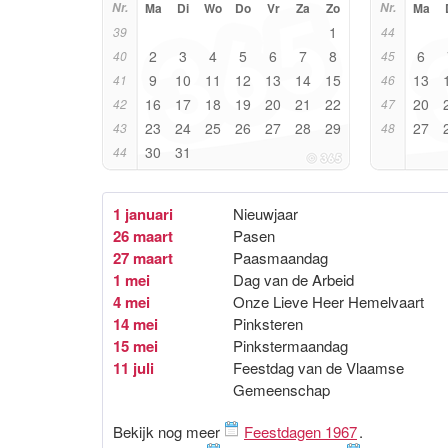
Nr.
Ma
Di
Wo
Do
Vr
Za
Zo
Nr.
Ma
1
39
44
2
3
4
5
6
7
8
6
40
45
9
10
11
12
13
14
15
13
41
46
16
17
18
19
20
21
22
20
42
47
23
24
25
26
27
28
29
27
43
48
30
31
44
1 januari
Nieuwjaar
26 maart
Pasen
27 maart
Paasmaandag
1 mei
Dag van de Arbeid
4 mei
Onze Lieve Heer Hemelvaart
14 mei
Pinksteren
15 mei
Pinkstermaandag
11 juli
Feestdag van de Vlaamse
Gemeenschap
Bekijk nog meer
Feestdagen 1967
.