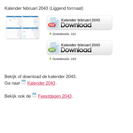
Kalender februari 2043 (Liggend formaat)
Kalender februari 2043
311
Kalender februari 2043
220
Bekijk of download de kalender 2043.
Ga naar
Kalender 2043
.
Bekijk ook de
Feestdagen 2043
.