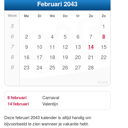
Februari 2043
Week
Ma
Di
Wo
Do
Vr
Za
Zo
5
1
6
2
3
4
5
6
7
8
7
9
10
11
12
13
14
15
8
16
17
18
19
20
21
22
9
23
24
25
26
27
28
8 februari
Carnaval
14 februari
Valentijn
Deze februari 2043 kalender is altijd handig om
bijvoorbeeld te zien wanneer je vakantie hebt.