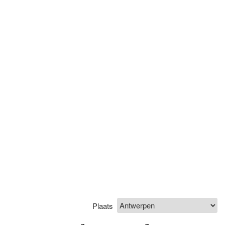
Plaats