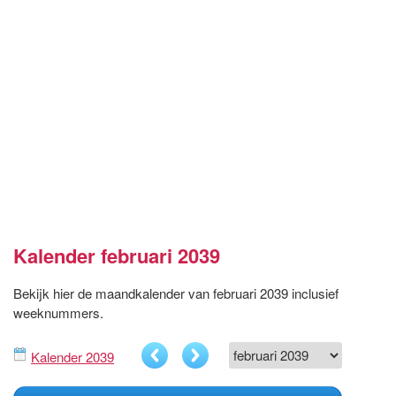
Kalender februari 2039
Bekijk hier de maandkalender van februari 2039 inclusief
weeknummers.
Kalender 2039