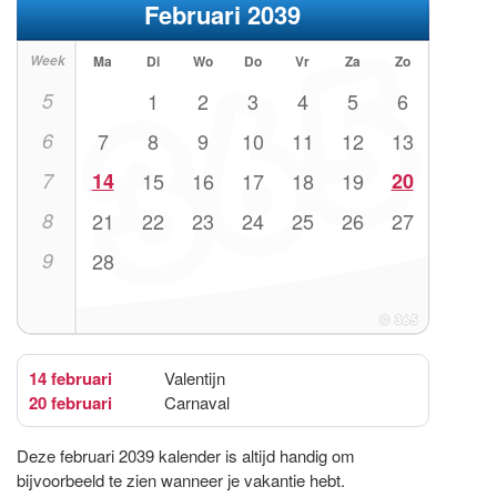
Februari 2039
Week
Ma
Di
Wo
Do
Vr
Za
Zo
5
1
2
3
4
5
6
6
7
8
9
10
11
12
13
7
14
15
16
17
18
19
20
8
21
22
23
24
25
26
27
9
28
14 februari
Valentijn
20 februari
Carnaval
Deze februari 2039 kalender is altijd handig om
bijvoorbeeld te zien wanneer je vakantie hebt.