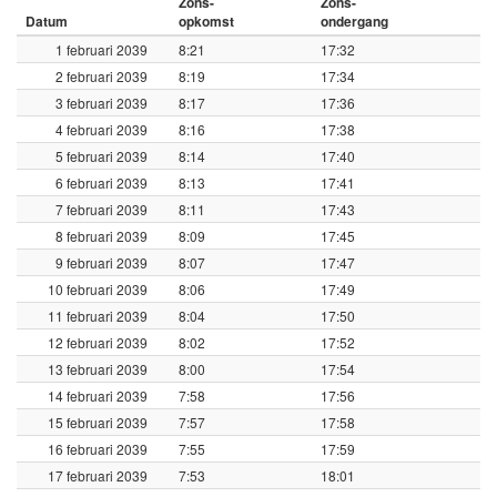
Zons-
Zons-
Datum
opkomst
ondergang
1 februari 2039
8:21
17:32
2 februari 2039
8:19
17:34
3 februari 2039
8:17
17:36
4 februari 2039
8:16
17:38
5 februari 2039
8:14
17:40
6 februari 2039
8:13
17:41
7 februari 2039
8:11
17:43
8 februari 2039
8:09
17:45
9 februari 2039
8:07
17:47
10 februari 2039
8:06
17:49
11 februari 2039
8:04
17:50
12 februari 2039
8:02
17:52
13 februari 2039
8:00
17:54
14 februari 2039
7:58
17:56
15 februari 2039
7:57
17:58
16 februari 2039
7:55
17:59
17 februari 2039
7:53
18:01