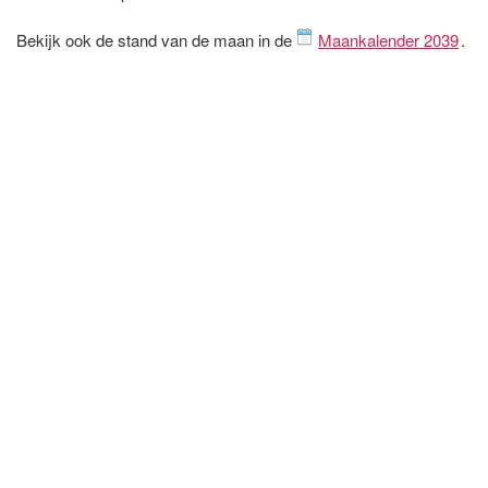
Bekijk ook de stand van de maan in de
Maankalender 2039
.