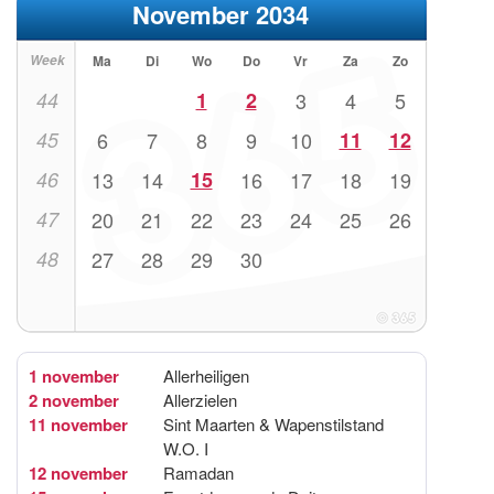
November 2034
Week
Ma
Di
Wo
Do
Vr
Za
Zo
44
1
2
3
4
5
45
6
7
8
9
10
11
12
46
13
14
15
16
17
18
19
47
20
21
22
23
24
25
26
48
27
28
29
30
1 november
Allerheiligen
2 november
Allerzielen
11 november
Sint Maarten & Wapenstilstand
W.O. I
12 november
Ramadan